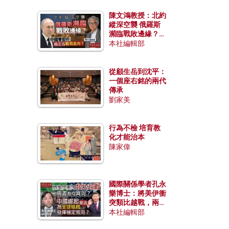
陳文鴻教授：北約
縱深空襲 俄羅斯
瀕臨戰敗邊緣？中
國零部件能左右戰
本社編輯部
局走向？
從顧生岳到沈平：
一個座右銘的兩代
傳承
劉家美
行為不檢 培育教
化才能治本
陳家偉
國際關係學者孔永
樂博士：將美伊衝
突類比越戰，兩者
有何異同？中國崛
本社編輯部
起能否為全球格局