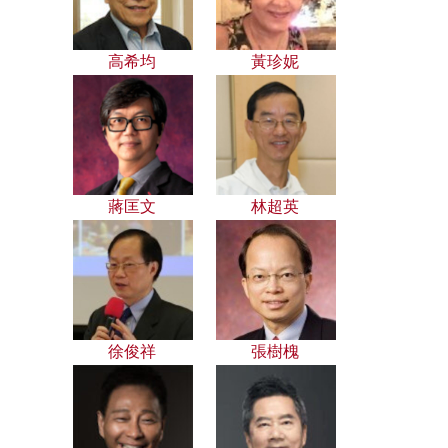
高希均
黃珍妮
蔣匡文
林超英
徐俊祥
張樹槐