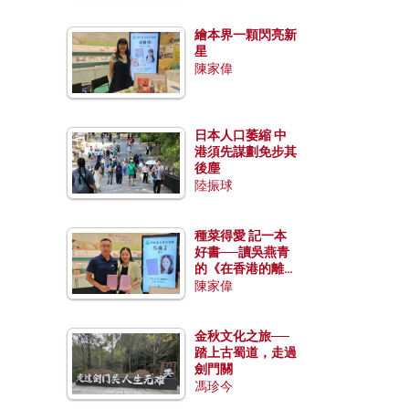
繪本界一顆閃亮新
星
陳家偉
日本人口萎縮 中
港須先謀劃免步其
後塵
陸振球
種菜得愛 記一本
好書──讀吳燕青
的《在香港的離島
種菜》
陳家偉
金秋文化之旅──
踏上古蜀道，走過
劍門關
馮珍今