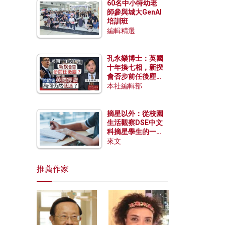
60名中小特幼老
師參與城大GenAI
培訓班
編輯精選
孔永樂博士：英國
十年換七相，新揆
會否步前任後塵？
脫歐後英國經濟為
本社編輯部
何仍然低迷？
摘星以外：從校園
生活觀察DSE中文
科摘星學生的一點
特質
來文
推薦作家