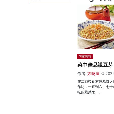
陳家廚坊
菜中佳品說豆芽
作者:
方曉嵐
202
在二戰後食材較為貧乏
作坊，一直到六、七十
吃的蔬菜之一。