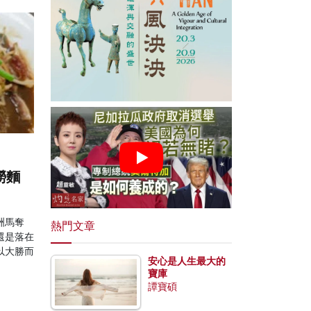
撈麵
洲馬奪
熱門文章
還是落在
以大勝而
安心是人生最大的
寶庫
譚寶碩