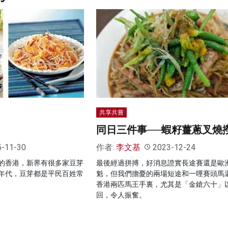
共享共嘗
同日三件事──蝦籽薑蔥叉燒
5-11-30
作者:
李文基
2023-12-24
的香港，新界有很多家豆芽
最後經過拼搏，好消息證實長途賽還是歐
年代，豆芽都是平民百姓常
魁，但我們擔憂的兩場短途和一哩賽頭馬
香港兩匹馬王手裏，尤其是「金鎗六十」
回，令人振奮。