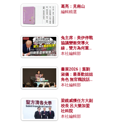
發揮穩定效用？
葛亮：見南山
編輯精選
兔主席：美伊停戰
協議變衝突導火
線，雙方為何重啟
戰爭？伊朗一早洞
本社編輯部
悉特朗普虛張聲
勢？
書展2026｜葉劉
淑儀：最喜歡姐姐
角色 無官職說話
包袱少
本社編輯部
梁鏡威獲任方大副
校長 呂大樂加盟
社科院
本社編輯部