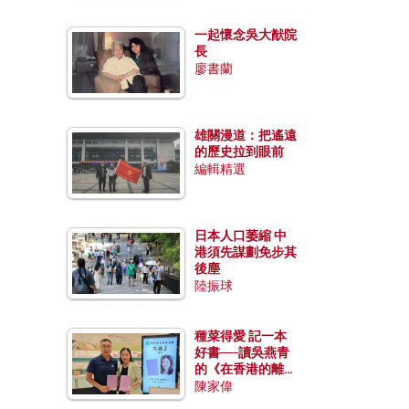
一起懷念吳大猷院
長
廖書蘭
雄關漫道：把遙遠
的歷史拉到眼前
編輯精選
日本人口萎縮 中
港須先謀劃免步其
後塵
陸振球
種菜得愛 記一本
好書──讀吳燕青
的《在香港的離島
種菜》
陳家偉