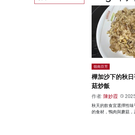
嶺南芬芳
樺加沙下的秋日
菇炒飯
作者:
陳妙霞
202
秋天的飲食宜選擇性味
的食材，鴨肉與蘑菇，