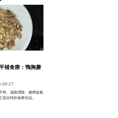
平補食療：鴨胸蘑
5-09-27
平和、滋陰潤燥、健脾益氣
正是此時的食療佳品。