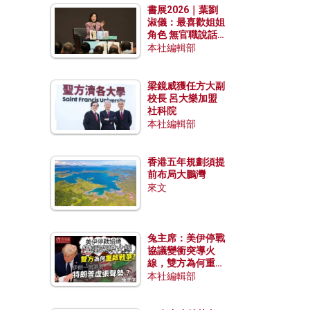
書展2026｜葉劉
淑儀：最喜歡姐姐
角色 無官職說話
包袱少
本社編輯部
梁鏡威獲任方大副
校長 呂大樂加盟
社科院
本社編輯部
香港五年規劃須提
前布局大鵬灣
來文
兔主席：美伊停戰
協議變衝突導火
線，雙方為何重啟
戰爭？伊朗一早洞
本社編輯部
悉特朗普虛張聲
勢？