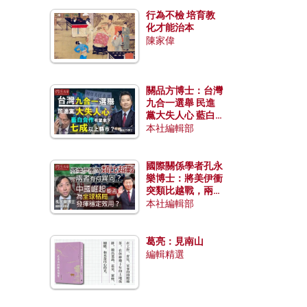
行為不檢 培育教
化才能治本
陳家偉
關品方博士：台灣
九合一選舉 民進
黨大失人心 藍白
合作有望拿下七成
本社編輯部
以上縣市？
國際關係學者孔永
樂博士：將美伊衝
突類比越戰，兩者
有何異同？中國崛
本社編輯部
起能否為全球格局
發揮穩定效用？
葛亮：見南山
編輯精選