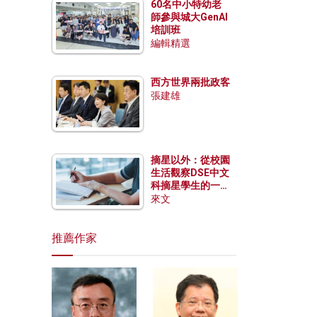
60名中小特幼老
師參與城大GenAI
培訓班
編輯精選
西方世界兩批政客
張建雄
摘星以外：從校園
生活觀察DSE中文
科摘星學生的一點
特質
來文
推薦作家