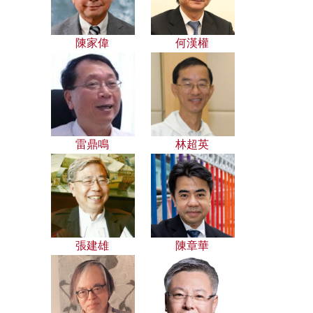
陳家偉
何漢權
雷鼎鳴
林超英
張建雄
陳章華