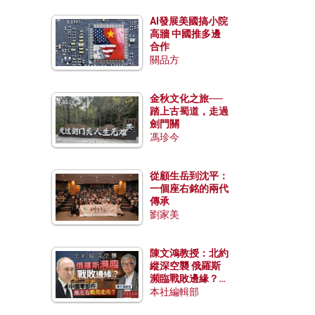
AI發展美國搞小院
高牆 中國推多邊
合作
關品方
金秋文化之旅──
踏上古蜀道，走過
劍門關
馮珍今
從顧生岳到沈平：
一個座右銘的兩代
傳承
劉家美
陳文鴻教授：北約
縱深空襲 俄羅斯
瀕臨戰敗邊緣？中
國零部件能左右戰
本社編輯部
局走向？