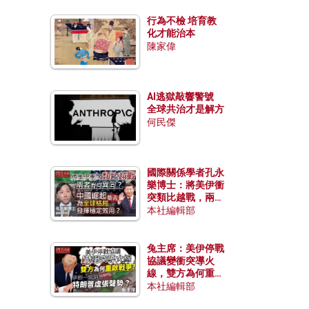
行為不檢 培育教
化才能治本
陳家偉
AI逃獄敲響警號
全球共治才是解方
何民傑
國際關係學者孔永
樂博士：將美伊衝
突類比越戰，兩者
有何異同？中國崛
本社編輯部
起能否為全球格局
發揮穩定效用？
兔主席：美伊停戰
協議變衝突導火
線，雙方為何重啟
戰爭？伊朗一早洞
本社編輯部
悉特朗普虛張聲