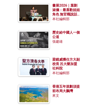
勢？
書展2026｜葉劉
淑儀：最喜歡姐姐
角色 無官職說話
包袱少
本社編輯部
歷史給中國人一個
公道
張建雄
梁鏡威獲任方大副
校長 呂大樂加盟
社科院
本社編輯部
香港五年規劃須提
前布局大鵬灣
來文