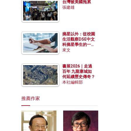
台灣被美國拖累
張建雄
摘星以外：從校園
生活觀察DSE中文
科摘星學生的一點
特質
來文
書展2026｜走過
百年 九龍寨城如
何延續歷史傳奇？
本社編輯部
推薦作家