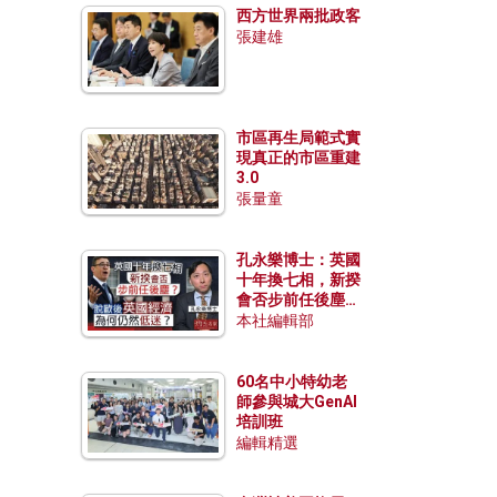
西方世界兩批政客
張建雄
市區再生局範式實
現真正的市區重建
3.0
張量童
孔永樂博士：英國
十年換七相，新揆
會否步前任後塵？
脫歐後英國經濟為
本社編輯部
何仍然低迷？
60名中小特幼老
師參與城大GenAI
培訓班
編輯精選