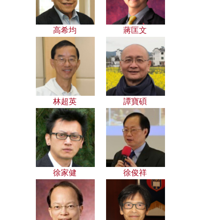
高希均
蔣匡文
林超英
譚寶碩
徐家健
徐俊祥