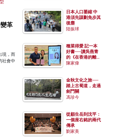
日本人口萎縮 中
港須先謀劃免步其
後塵
與變革
陸振球
種菜得愛 記一本
好書──讀吳燕青
出現，而
的《在香港的離島
的社會中
種菜》
陳家偉
金秋文化之旅──
踏上古蜀道，走過
劍門關
馮珍今
從顧生岳到沈平：
一個座右銘的兩代
傳承
劉家美