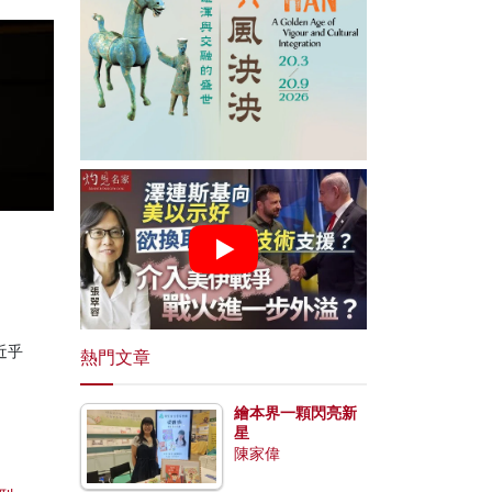
近乎
熱門文章
繪本界一顆閃亮新
星
陳家偉