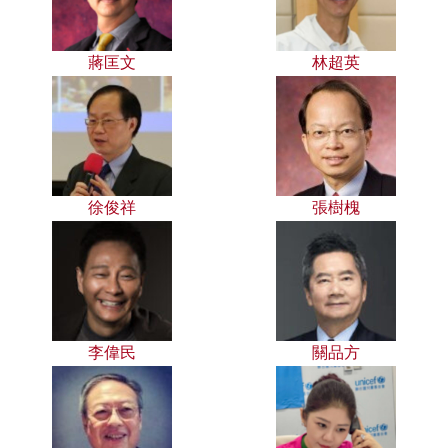
蔣匡文
林超英
徐俊祥
張樹槐
李偉民
關品方