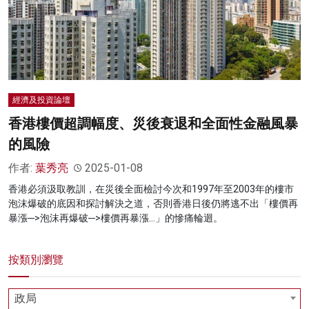
經濟及投資論壇
香港樓價超調幅度、災後衰退和全面性金融風暴
的風險
作者:
葉秀亮
2025-01-08
香港必須汲取教訓，在災後全面檢討今次和1997年至2003年的樓市
泡沫爆破的底因和探討解決之道，否則香港日後仍將逃不出「樓價再
暴漲─>泡沫再爆破─>樓價再暴漲…」的慘痛輪迴。
按類別瀏覽
政局