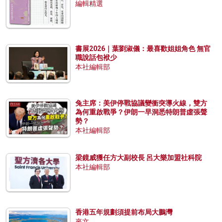
編輯精選
書展2026｜葉劉淑儀：最喜歡姐姐角色 無官
職說話包袱少
本社編輯部
兔主席：美伊停戰協議變衝突導火線，雙方
為何重啟戰爭？伊朗一早洞悉特朗普虛張聲
勢？
本社編輯部
梁鏡威獲任方大副校長 呂大樂加盟社科院
本社編輯部
香港五年規劃須提前布局大鵬灣
來文