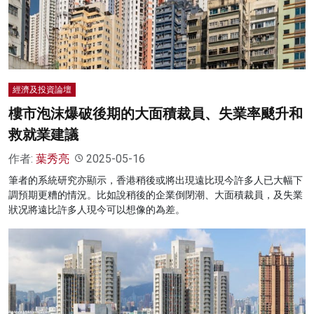
名家榜
灼見活動
關於我們
經濟及投資論壇
樓市泡沫爆破後期的大面積裁員、失業率颷升和
救就業建議
作者:
葉秀亮
2025-05-16
筆者的系統研究亦顯示，香港稍後或將出現遠比現今許多人已大幅下
調預期更糟的情況。比如說稍後的企業倒閉潮、大面積裁員，及失業
狀况將遠比許多人現今可以想像的為差。