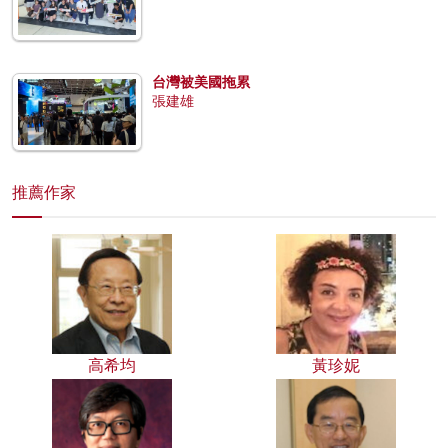
台灣被美國拖累
張建雄
推薦作家
高希均
黃珍妮