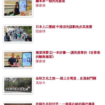
繪本界一顆閃亮新星
陳家偉
日本人口萎縮 中港須先謀劃免步其後塵
陸振球
種菜得愛 記一本好書──讀吳燕青的《在香港
的離島種菜》
陳家偉
金秋文化之旅──踏上古蜀道，走過劍門關
馮珍今
從顧生岳到沈平：一個座右銘的兩代傳承