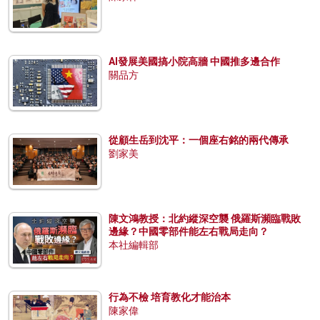
AI發展美國搞小院高牆 中國推多邊合作
關品方
從顧生岳到沈平：一個座右銘的兩代傳承
劉家美
陳文鴻教授：北約縱深空襲 俄羅斯瀕臨戰敗
邊緣？中國零部件能左右戰局走向？
本社編輯部
行為不檢 培育教化才能治本
陳家偉