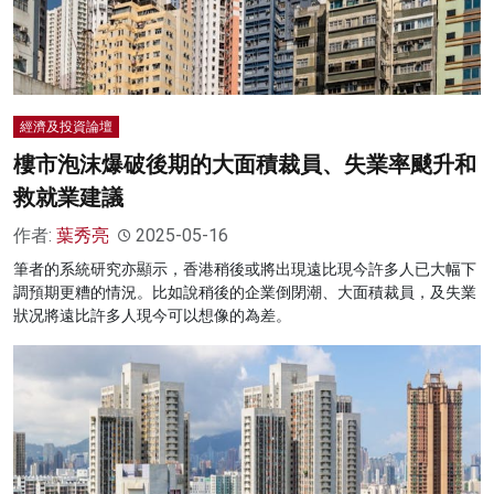
經濟及投資論壇
樓市泡沫爆破後期的大面積裁員、失業率颷升和
救就業建議
作者:
葉秀亮
2025-05-16
筆者的系統研究亦顯示，香港稍後或將出現遠比現今許多人已大幅下
調預期更糟的情況。比如說稍後的企業倒閉潮、大面積裁員，及失業
狀况將遠比許多人現今可以想像的為差。