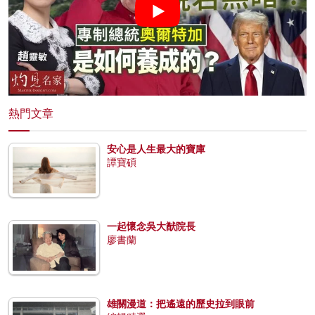
熱門文章
安心是人生最大的寶庫
譚寶碩
一起懷念吳大猷院長
廖書蘭
雄關漫道：把遙遠的歷史拉到眼前