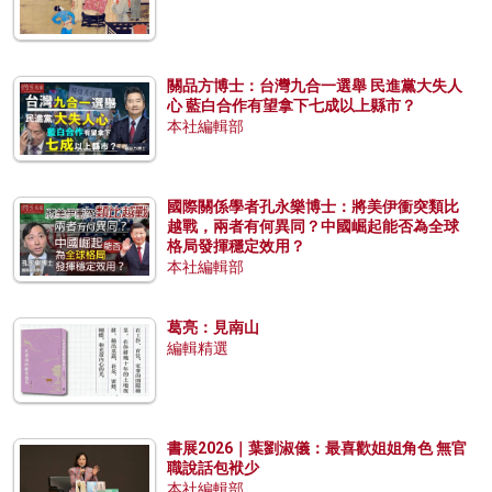
關品方博士：台灣九合一選舉 民進黨大失人
心 藍白合作有望拿下七成以上縣市？
本社編輯部
國際關係學者孔永樂博士：將美伊衝突類比
越戰，兩者有何異同？中國崛起能否為全球
格局發揮穩定效用？
本社編輯部
葛亮：見南山
編輯精選
書展2026｜葉劉淑儀：最喜歡姐姐角色 無官
職說話包袱少
本社編輯部