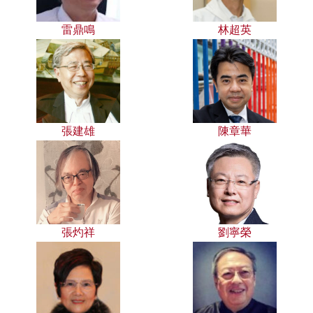
雷鼎鳴
林超英
張建雄
陳章華
張灼祥
劉寧榮