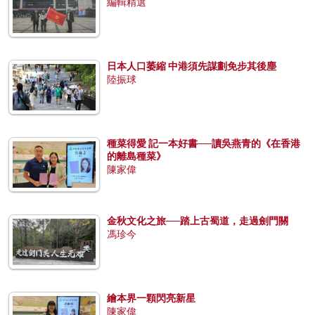
編輯精選
日本人口萎縮 中港須先謀劃免步其後塵
陸振球
種菜得愛 記一本好書──讀吳燕青的《在香港
的離島種菜》
陳家偉
金秋文化之旅──踏上古蜀道，走過劍門關
馮珍今
繪本界一顆閃亮新星
陳家偉