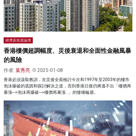
經濟及投資論壇
香港樓價超調幅度、災後衰退和全面性金融風暴
的風險
作者:
葉秀亮
2025-01-08
香港必須汲取教訓，在災後全面檢討今次和1997年至2003年的樓市
泡沫爆破的底因和探討解決之道，否則香港日後仍將逃不出「樓價再
暴漲─>泡沫再爆破─>樓價再暴漲…」的慘痛輪迴。