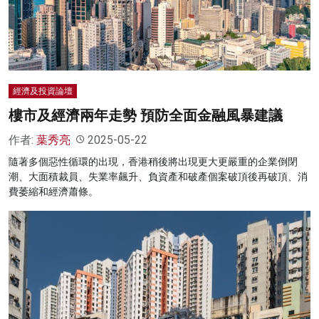
名家榜
灼見活動
關於我們
經濟及投資論壇
樓市及經濟兩年走勢 預防全面金融風暴建議
作者:
葉秀亮
2025-05-22
隨著多個惡性循環的出現，香港稍後將出現更大更嚴重的企業倒閉
潮、大面積裁員、失業率飆升、負資產和破產個案破頂後再破頂、消
費萎縮和經濟蕭條。