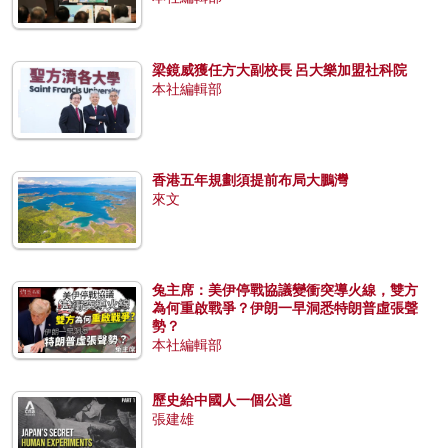
梁鏡威獲任方大副校長 呂大樂加盟社科院
本社編輯部
香港五年規劃須提前布局大鵬灣
來文
兔主席：美伊停戰協議變衝突導火線，雙方
為何重啟戰爭？伊朗一早洞悉特朗普虛張聲
勢？
本社編輯部
歷史給中國人一個公道
張建雄