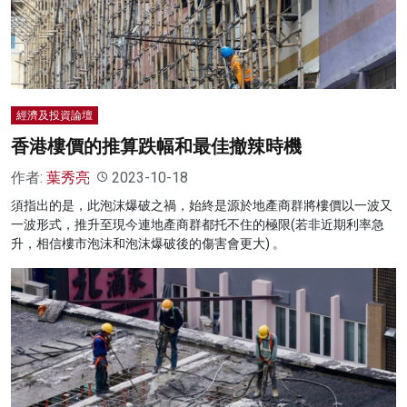
經濟及投資論壇
香港樓價的推算跌幅和最佳撤辣時機
作者:
葉秀亮
2023-10-18
須指出的是，此泡沫爆破之禍，始終是源於地產商群將樓價以一波又
一波形式，推升至現今連地產商群都托不住的極限(若非近期利率急
升，相信樓市泡沫和泡沫爆破後的傷害會更大) 。