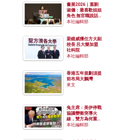
書展2026｜葉劉
淑儀：最喜歡姐姐
角色 無官職說話
包袱少
本社編輯部
梁鏡威獲任方大副
校長 呂大樂加盟
社科院
本社編輯部
香港五年規劃須提
前布局大鵬灣
來文
兔主席：美伊停戰
協議變衝突導火
線，雙方為何重啟
戰爭？伊朗一早洞
本社編輯部
悉特朗普虛張聲
勢？