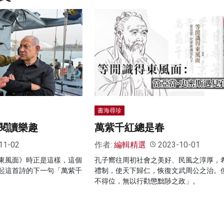
書海尋珍
閱讀樂趣
萬紫千紅總是春
11-02
作者:
編輯精選
2023-10-01
東風面》時正是這樣，這個
孔子嚮往周初社會之美好、民風之淳厚，
起這首詩的下一句「萬紫千
禮制，使天下歸仁，恢復文武周公之治。
不得位，無以行勸懲黜陟之政」。