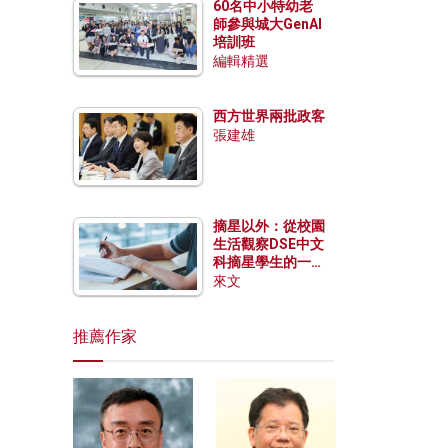
60名中小特幼老
師參與城大GenAI
培訓班
編輯精選
西方世界兩批政客
張建雄
摘星以外：從校園
生活觀察DSE中文
科摘星學生的一點
特質
來文
推薦作家