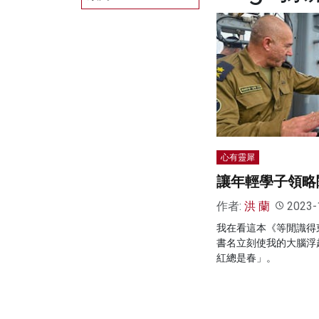
心有靈犀
讓年輕學子領略
作者:
洪 蘭
2023-
我在看這本《等閒識得
書名立刻使我的大腦浮
紅總是春」。