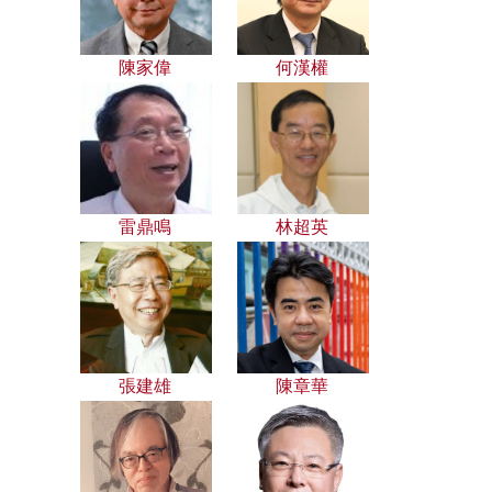
陳家偉
何漢權
雷鼎鳴
林超英
張建雄
陳章華