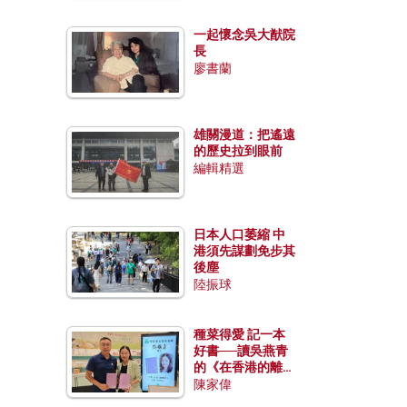
一起懷念吳大猷院
長
廖書蘭
雄關漫道：把遙遠
的歷史拉到眼前
編輯精選
日本人口萎縮 中
港須先謀劃免步其
後塵
陸振球
種菜得愛 記一本
好書──讀吳燕青
的《在香港的離島
種菜》
陳家偉