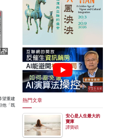
希望重建
熱門文章
但他「既
安心是人生最大的
寶庫
譚寶碩