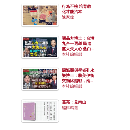
行為不檢 培育教
化才能治本
陳家偉
關品方博士：台灣
九合一選舉 民進
黨大失人心 藍白
合作有望拿下七成
本社編輯部
以上縣市？
國際關係學者孔永
樂博士：將美伊衝
突類比越戰，兩者
有何異同？中國崛
本社編輯部
起能否為全球格局
發揮穩定效用？
葛亮：見南山
編輯精選