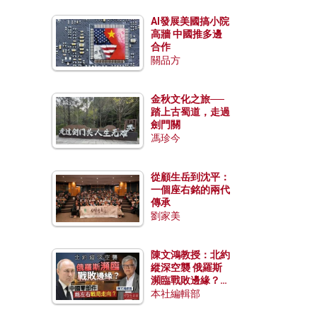
AI發展美國搞小院
高牆 中國推多邊
合作
關品方
金秋文化之旅──
踏上古蜀道，走過
劍門關
馮珍今
從顧生岳到沈平：
一個座右銘的兩代
傳承
劉家美
陳文鴻教授：北約
縱深空襲 俄羅斯
瀕臨戰敗邊緣？中
國零部件能左右戰
本社編輯部
局走向？