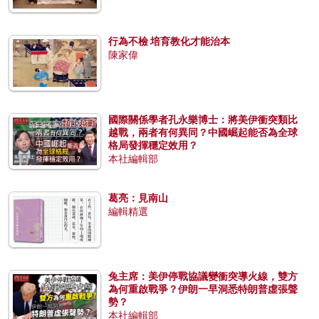
行為不檢 培育教化才能治本
陳家偉
國際關係學者孔永樂博士：將美伊衝突類比
越戰，兩者有何異同？中國崛起能否為全球
格局發揮穩定效用？
本社編輯部
葛亮：見南山
編輯精選
兔主席：美伊停戰協議變衝突導火線，雙方
為何重啟戰爭？伊朗一早洞悉特朗普虛張聲
勢？
本社編輯部