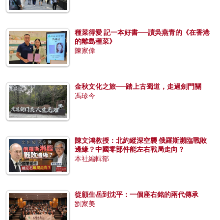
種菜得愛 記一本好書──讀吳燕青的《在香港
的離島種菜》
陳家偉
金秋文化之旅──踏上古蜀道，走過劍門關
馮珍今
陳文鴻教授：北約縱深空襲 俄羅斯瀕臨戰敗
邊緣？中國零部件能左右戰局走向？
本社編輯部
從顧生岳到沈平：一個座右銘的兩代傳承
劉家美