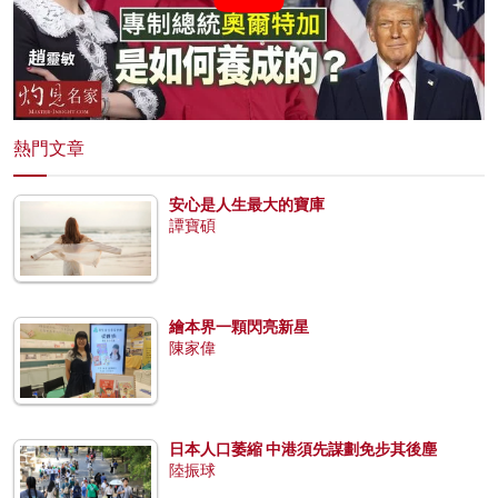
熱門文章
安心是人生最大的寶庫
譚寶碩
繪本界一顆閃亮新星
陳家偉
日本人口萎縮 中港須先謀劃免步其後塵
陸振球