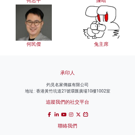
何志平
陳晴
何民傑
兔主席
承印人
灼見名家傳媒有限公司
地址 : 香港黃竹坑道21號環匯廣場10樓1002室
追蹤我們的社交平台
聯絡我們