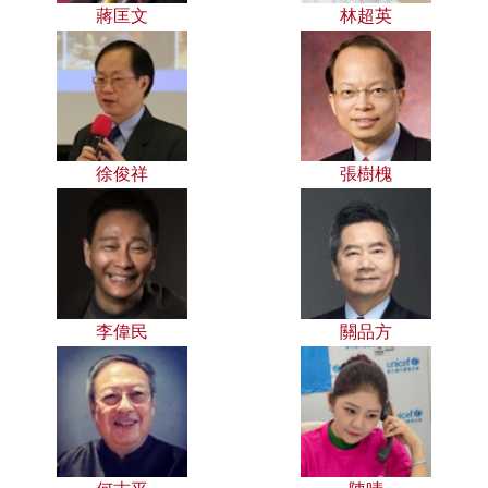
蔣匡文
林超英
徐俊祥
張樹槐
李偉民
關品方