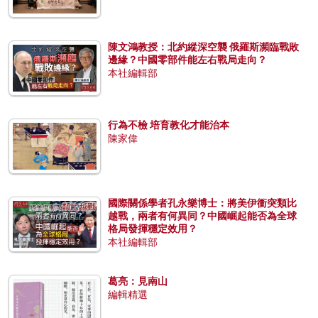
陳文鴻教授：北約縱深空襲 俄羅斯瀕臨戰敗
邊緣？中國零部件能左右戰局走向？
本社編輯部
行為不檢 培育教化才能治本
陳家偉
國際關係學者孔永樂博士：將美伊衝突類比
越戰，兩者有何異同？中國崛起能否為全球
格局發揮穩定效用？
本社編輯部
葛亮：見南山
編輯精選