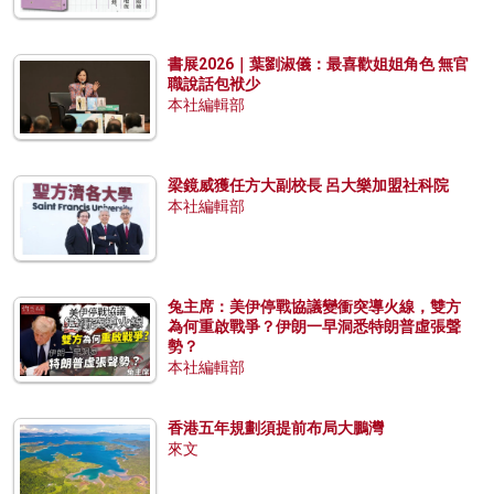
書展2026｜葉劉淑儀：最喜歡姐姐角色 無官
職說話包袱少
本社編輯部
梁鏡威獲任方大副校長 呂大樂加盟社科院
本社編輯部
兔主席：美伊停戰協議變衝突導火線，雙方
為何重啟戰爭？伊朗一早洞悉特朗普虛張聲
勢？
本社編輯部
香港五年規劃須提前布局大鵬灣
來文