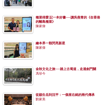
種菜得愛 記一本好書──讀吳燕青的《在香港
的離島種菜》
陳家偉
繪本界一顆閃亮新星
陳家偉
金秋文化之旅──踏上古蜀道，走過劍門關
馮珍今
從顧生岳到沈平：一個座右銘的兩代傳承
劉家美