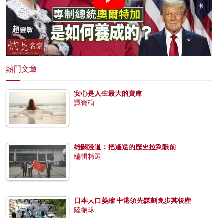
熱門文章
安心是人生最大的寶庫
譚寶碩
雄關漫道：把遙遠的歷史拉到眼前
編輯精選
日本人口萎縮 中港須先謀劃免步其後塵
陸振球