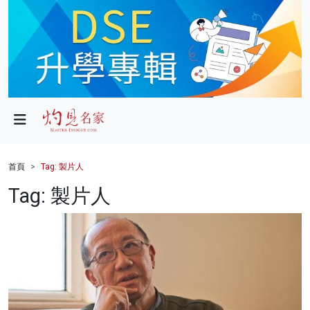
政局
教育
文化
財經
首頁
Tag: 製片人
生活
Tag: 製片人
健康
商業
科技
影片