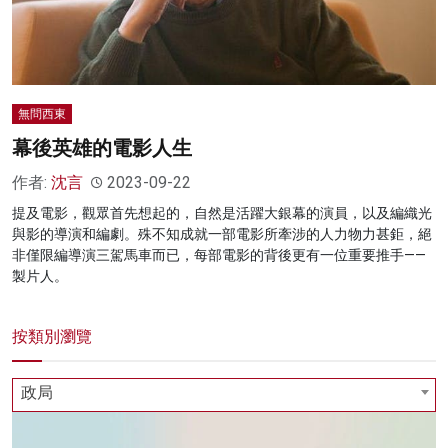
名家榜
灼見活動
關於我們
無問西東
幕後英雄的電影人生
作者:
沈言
2023-09-22
提及電影，觀眾首先想起的，自然是活躍大銀幕的演員，以及編織光
與影的導演和編劇。殊不知成就一部電影所牽涉的人力物力甚鉅，絕
非僅限編導演三駕馬車而已，每部電影的背後更有一位重要推手——
製片人。
按類別瀏覽
政局