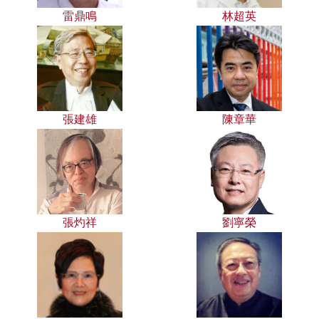
雷鼎鳴
林超英
張建雄
陳章華
張灼祥
劉寧榮