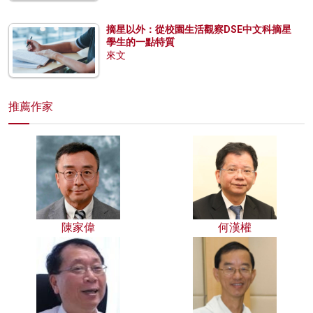
摘星以外：從校園生活觀察DSE中文科摘星
學生的一點特質
來文
推薦作家
陳家偉
何漢權