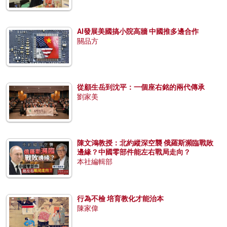
AI發展美國搞小院高牆 中國推多邊合作
關品方
從顧生岳到沈平：一個座右銘的兩代傳承
劉家美
陳文鴻教授：北約縱深空襲 俄羅斯瀕臨戰敗
邊緣？中國零部件能左右戰局走向？
本社編輯部
行為不檢 培育教化才能治本
陳家偉