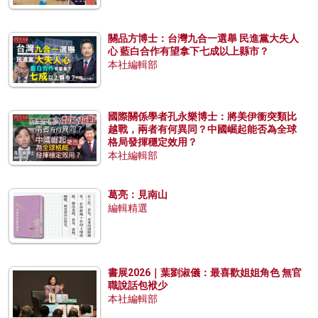
關品方博士：台灣九合一選舉 民進黨大失人
心 藍白合作有望拿下七成以上縣市？
本社編輯部
國際關係學者孔永樂博士：將美伊衝突類比
越戰，兩者有何異同？中國崛起能否為全球
格局發揮穩定效用？
本社編輯部
葛亮：見南山
編輯精選
書展2026｜葉劉淑儀：最喜歡姐姐角色 無官
職說話包袱少
本社編輯部