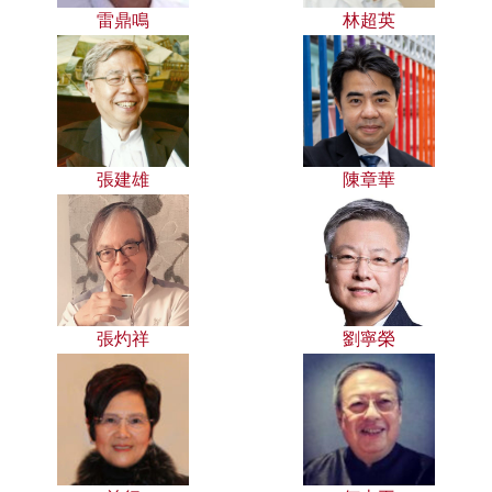
雷鼎鳴
林超英
張建雄
陳章華
張灼祥
劉寧榮