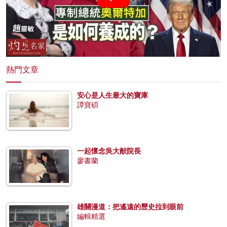
熱門文章
安心是人生最大的寶庫
譚寶碩
一起懷念吳大猷院長
廖書蘭
雄關漫道：把遙遠的歷史拉到眼前
編輯精選