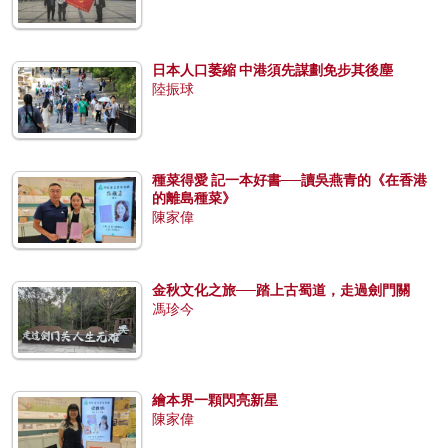
日本人口萎縮 中港須先謀劃免步其後塵
陸振球
種菜得愛 記一本好書──讀吳燕青的《在香港
的離島種菜》
陳家偉
金秋文化之旅──踏上古蜀道，走過劍門關
馮珍今
繪本界一顆閃亮新星
陳家偉