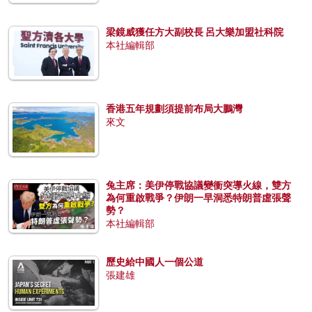
梁鏡威獲任方大副校長 呂大樂加盟社科院
本社編輯部
香港五年規劃須提前布局大鵬灣
來文
兔主席：美伊停戰協議變衝突導火線，雙方
為何重啟戰爭？伊朗一早洞悉特朗普虛張聲
勢？
本社編輯部
歷史給中國人一個公道
張建雄