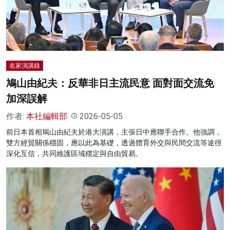
名家榜
灼見活動
關於我們
名家演講錄
鳩山由紀夫：反華非日主流民意 面對面交流免
加深誤解
作者:
本社編輯部
2026-05-05
前日本首相鳩山由紀夫於港大演講，主張日中應聯手合作。他強調，
雙方經貿關係穩固，應以此為基礎，透過體育外交與民間交流等途徑
深化互信，共同維護區域穩定與自由貿易。