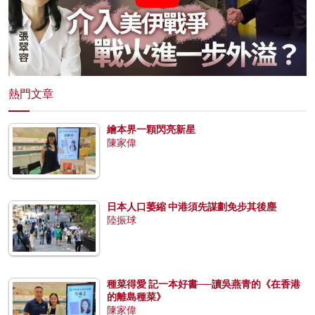
熱門文章
繪本界一顆閃亮新星
陳家偉
日本人口萎縮 中港須先謀劃免步其後塵
陸振球
種菜得愛 記一本好書──讀吳燕青的《在香港
的離島種菜》
陳家偉