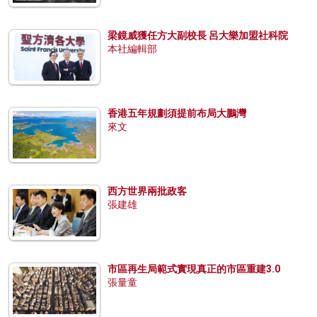
梁鏡威獲任方大副校長 呂大樂加盟社科院
本社編輯部
香港五年規劃須提前布局大鵬灣
來文
西方世界兩批政客
張建雄
市區再生局範式實現真正的市區重建3.0
張量童