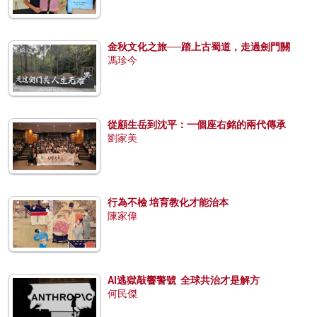
金秋文化之旅──踏上古蜀道，走過劍門關
馮珍今
從顧生岳到沈平：一個座右銘的兩代傳承
劉家美
行為不檢 培育教化才能治本
陳家偉
AI逃獄敲響警號 全球共治才是解方
何民傑