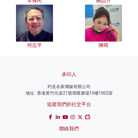
李偉民
關品方
何志平
陳晴
承印人
灼見名家傳媒有限公司
地址 : 香港黃竹坑道21號環匯廣場10樓1002室
追蹤我們的社交平台
聯絡我們