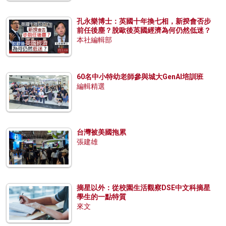
孔永樂博士：英國十年換七相，新揆會否步
前任後塵？脫歐後英國經濟為何仍然低迷？
本社編輯部
60名中小特幼老師參與城大GenAI培訓班
編輯精選
台灣被美國拖累
張建雄
摘星以外：從校園生活觀察DSE中文科摘星
學生的一點特質
來文