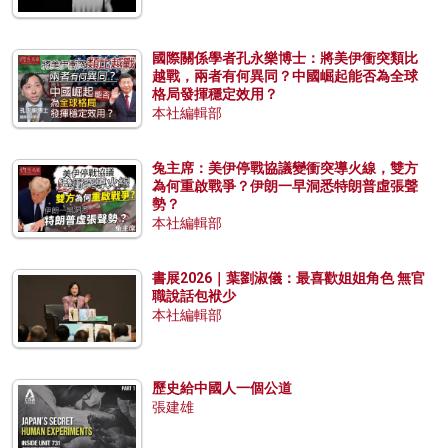
國際關係學者孔永樂博士：將美伊衝突類比
越戰，兩者有何異同？中國崛起能否為全球
格局發揮穩定效用？
本社編輯部
兔主席：美伊停戰協議變衝突導火線，雙方
為何重啟戰爭？伊朗一早洞悉特朗普虛張聲
勢？
本社編輯部
書展2026｜葉劉淑儀：最喜歡姐姐角色 無官
職說話包袱少
本社編輯部
歷史給中國人一個公道
張建雄