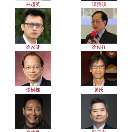
林超英
譚寶碩
徐家健
徐俊祥
張樹槐
黃氏