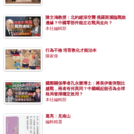
陳文鴻教授：北約縱深空襲 俄羅斯瀕臨戰敗
邊緣？中國零部件能左右戰局走向？
本社編輯部
行為不檢 培育教化才能治本
陳家偉
國際關係學者孔永樂博士：將美伊衝突類比
越戰，兩者有何異同？中國崛起能否為全球
格局發揮穩定效用？
本社編輯部
葛亮：見南山
編輯精選