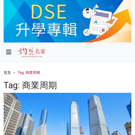
政局
教育
文化
財經
首頁
Tag: 商業周期
生活
Tag: 商業周期
健康
商業
科技
影片