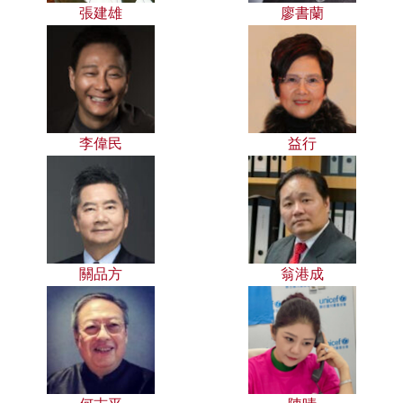
張建雄
廖書蘭
李偉民
益行
關品方
翁港成