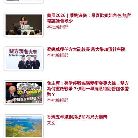
書展2026｜葉劉淑儀：最喜歡姐姐角色 無官
職說話包袱少
本社編輯部
梁鏡威獲任方大副校長 呂大樂加盟社科院
本社編輯部
兔主席：美伊停戰協議變衝突導火線，雙方
為何重啟戰爭？伊朗一早洞悉特朗普虛張聲
勢？
本社編輯部
香港五年規劃須提前布局大鵬灣
來文