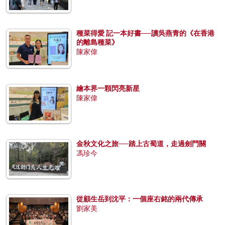
種菜得愛 記一本好書──讀吳燕青的《在香港
的離島種菜》
陳家偉
繪本界一顆閃亮新星
陳家偉
金秋文化之旅──踏上古蜀道，走過劍門關
馮珍今
從顧生岳到沈平：一個座右銘的兩代傳承
劉家美