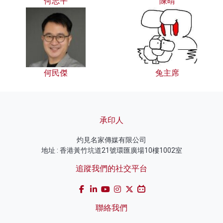
何志平
陳晴
何民傑
兔主席
承印人
灼見名家傳媒有限公司
地址 : 香港黃竹坑道21號環匯廣場10樓1002室
追蹤我們的社交平台
聯絡我們