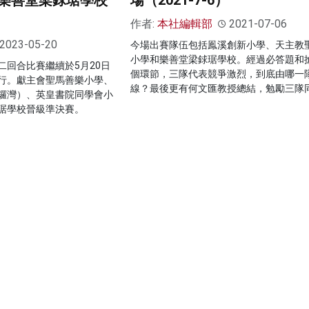
樂善堂梁銶琚學校
場（2021-7-6）
作者:
本社編輯部
2021-07-06
2023-05-20
今場出賽隊伍包括鳯溪創新小學、天主教
小學和樂善堂梁銶琚學校。經過必答題和
二回合比賽繼續於5月20日
個環節，三隊代表競爭激烈，到底由哪一
行。獻主會聖馬善樂小學、
線？最後更有何文匯教授總結，勉勵三隊
鑼灣）、英皇書院同學會小
琚學校晉級準決賽。