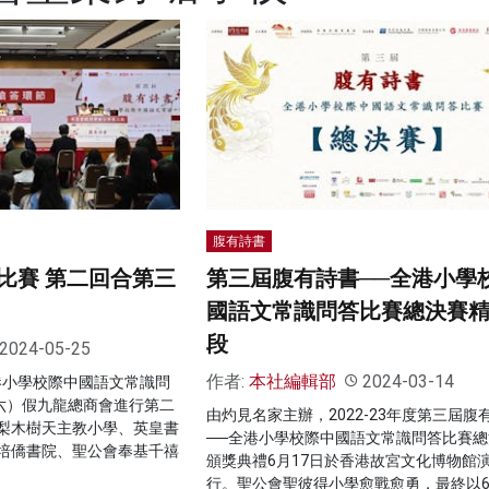
腹有詩書
比賽 第二回合第三
第三屆腹有詩書──全港小學
國語文常識問答比賽總決賽
段
2024-05-25
作者:
本社編輯部
2024-03-14
港小學校際中國語文常識問
周六）假九龍總商會進行第二
由灼見名家主辦，2022-23年度第三屆腹
梨木樹天主教小學、英皇書
──全港小學校際中國語文常識問答比賽總
培僑書院、聖公會奉基千禧
頒獎典禮6月17日於香港故宮文化博物館
行。聖公會聖彼得小學愈戰愈勇，最終以6