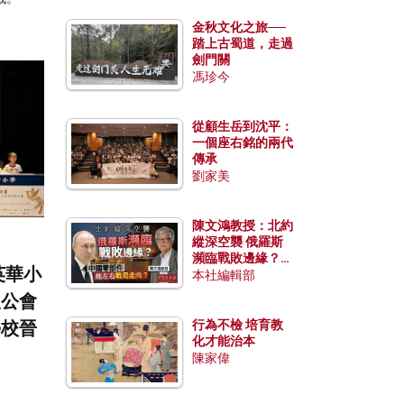
金秋文化之旅──
踏上古蜀道，走過
劍門關
馮珍今
從顧生岳到沈平：
一個座右銘的兩代
傳承
劉家美
陳文鴻教授：北約
縱深空襲 俄羅斯
瀕臨戰敗邊緣？中
英華小
國零部件能左右戰
本社編輯部
局走向？
聖公會
學校晉
行為不檢 培育教
化才能治本
陳家偉