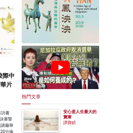
校際中
精華片
熱門文章
安心是人生最大的
有詩書
寶庫
決賽暨
譚寶碩
演講廳舉
20分掄