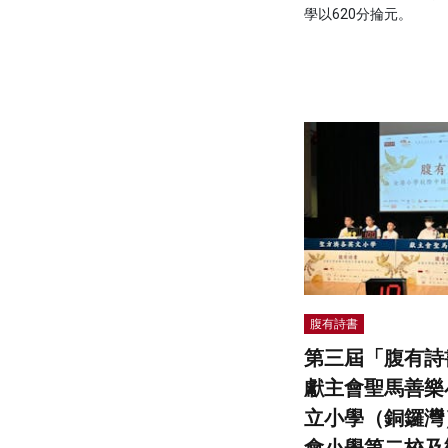
學以620分掄元。
腹有詩書
第三屆「腹有詩
獻主會聖馬善樂
立小學（銅鑼灣