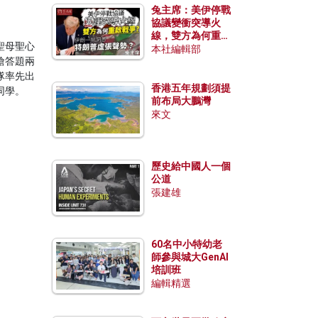
兔主席：美伊停戰
協議變衝突導火
線，雙方為何重啟
聖母聖心
戰爭？伊朗一早洞
本社編輯部
搶答題兩
悉特朗普虛張聲
勢？
隊率先出
香港五年規劃須提
同學。
前布局大鵬灣
來文
歷史給中國人一個
公道
張建雄
60名中小特幼老
師參與城大GenAI
培訓班
編輯精選