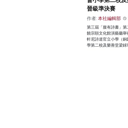
會小學第二校及
晉級準決賽
作者:
本社編輯部
第三屆「腹有詩書」第
饒宗頤文化館演藝廳舉
軒尼詩道官立小學（銅
學第二校及樂善堂梁銶