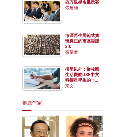
西方世界兩批政客
張建雄
市區再生局範式實
現真正的市區重建
3.0
張量童
摘星以外：從校園
生活觀察DSE中文
科摘星學生的一點
特質
來文
推薦作家