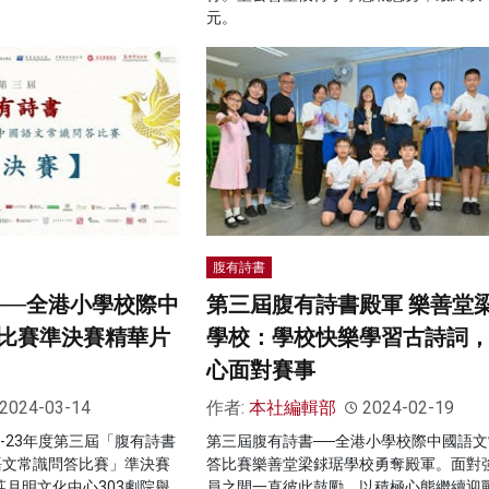
元。
腹有詩書
──全港小學校際中
第三屆腹有詩書殿軍 樂善堂
比賽準決賽精華片
學校：學校快樂學習古詩詞
心面對賽事
2024-03-14
作者:
本社編輯部
2024-02-19
2-23年度第三屆「腹有詩書
第三屆腹有詩書──全港小學校際中國語文
語文常識問答比賽」準決賽
答比賽樂善堂梁銶琚學校勇奪殿軍。面對
莊月明文化中心303劇院舉
員之間一直彼此鼓勵，以積極心態繼續迎