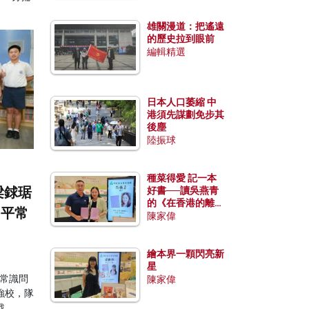
雄關漫道：把遙遠
的歷史拉到眼前
編輯精選
日本人口萎縮 中
港須先謀劃免步其
後塵
陸振球
種菜得愛 記一本
梁銶琚
好書──讀吳燕青
的《在香港的離島
，平常
種菜》
陳家偉
繪本界一顆閃亮新
星
常識問
陳家偉
強校，隊
戰。