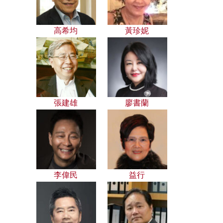
高希均
黃珍妮
張建雄
廖書蘭
李偉民
益行