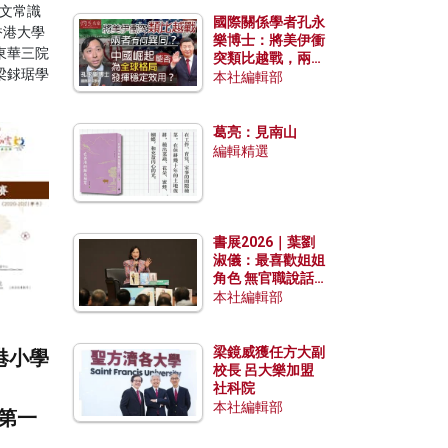
文常識
國際關係學者孔永
香港大學
樂博士：將美伊衝
東華三院
突類比越戰，兩者
梁銶琚學
有何異同？中國崛
本社編輯部
起能否為全球格局
發揮穩定效用？
葛亮：見南山
編輯精選
書展2026｜葉劉
淑儀：最喜歡姐姐
角色 無官職說話
包袱少
本社編輯部
梁鏡威獲任方大副
港小學
校長 呂大樂加盟
社科院
本社編輯部
合第一