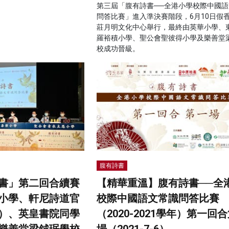
第三屆「腹有詩書──全港小學校際中國語
問答比賽」進入準決賽階段，6月10日假
莊月明文化中心舉行，最終由英華小學、
羅裕積小學、聖公會聖彼得小學及樂善堂
校成功晉級。
腹有詩書
書」第二回合續賽
【精華重溫】腹有詩書──全
小學、軒尼詩道官
校際中國語文常識問答比賽
）、英皇書院同學
（2020-2021學年）第一回