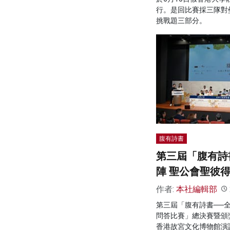
行。是回比賽採三隊對
挑戰題三部分。
腹有詩書
第三屆「腹有詩
陣 聖公會聖彼
作者:
本社編輯部
第三屆「腹有詩書──
問答比賽」總決賽暨頒
香港故宮文化博物館演