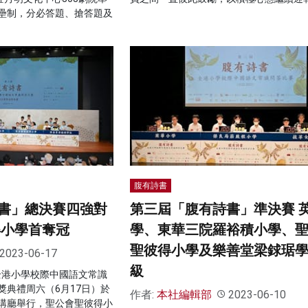
壘制，分必答題、搶答題及
腹有詩書
書」總決賽四強對
第三屆「腹有詩書」準決賽 
得小學首奪冠
學、東華三院羅裕積小學、
聖彼得小學及樂善堂梁銶琚
2023-06-17
級
全港小學校際中國語文常識
獎典禮周六（6月17日）於
作者:
本社編輯部
2023-06-10
講廳舉行，聖公會聖彼得小