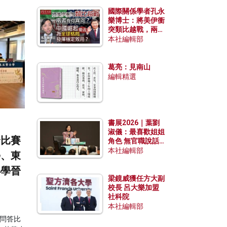
國際關係學者孔永
樂博士：將美伊衝
突類比越戰，兩者
有何異同？中國崛
本社編輯部
起能否為全球格局
發揮穩定效用？
葛亮：見南山
編輯精選
書展2026｜葉劉
淑儀：最喜歡姐姐
合比賽
角色 無官職說話
包袱少
本社編輯部
學、東
小學晉
梁鏡威獲任方大副
校長 呂大樂加盟
社科院
本社編輯部
問答比