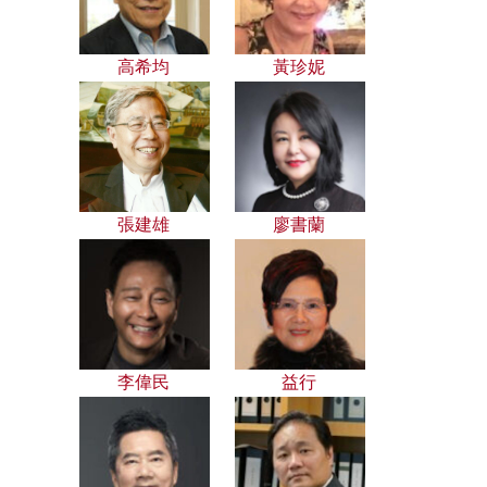
高希均
黃珍妮
張建雄
廖書蘭
李偉民
益行