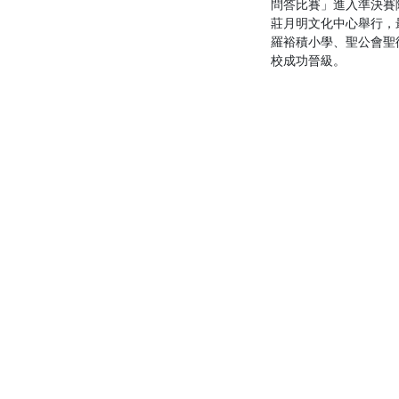
問答比賽」進入準決賽
莊月明文化中心舉行，
羅裕積小學、聖公會聖
校成功晉級。