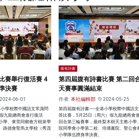
腹有詩書
比賽舉行復活賽 4
第四屆腹有詩書比賽 第二回
準決賽
天賽事圓滿結束
2024-06-01
作者:
本社編輯部
2024-05-25
港小學校際中國語文常識問
第四屆腹有詩書──全港小學校際中國語文
）假九龍總商會進行復活
答比賽，5月25日（周六）假九龍總商會
小學、東莞同鄉會方樹泉學
回合第三輪賽事，最終梨木樹天主教小學
、路德會聖馬太學校（秀茂
院同學會小學第二校、培僑書院、聖公會
小學隊伍躋身準決賽。