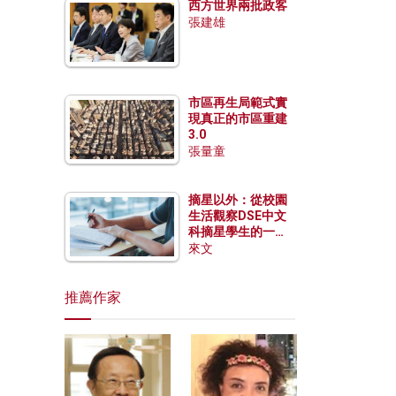
西方世界兩批政客
張建雄
市區再生局範式實
現真正的市區重建
3.0
張量童
摘星以外：從校園
生活觀察DSE中文
科摘星學生的一點
特質
來文
推薦作家