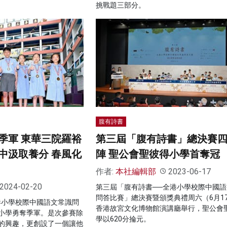
挑戰題三部分。
腹有詩書
季軍 東華三院羅裕
第三屆「腹有詩書」總決賽
中汲取養分 春風化
陣 聖公會聖彼得小學首奪冠
作者:
本社編輯部
2023-06-17
2024-02-20
第三屆「腹有詩書──全港小學校際中國語
問答比賽」總決賽暨頒獎典禮周六（6月1
港小學校際中國語文常識問
香港故宮文化博物館演講廳舉行，聖公會
小學勇奪季軍。是次參賽除
學以620分掄元。
的興趣，更創設了一個讓他