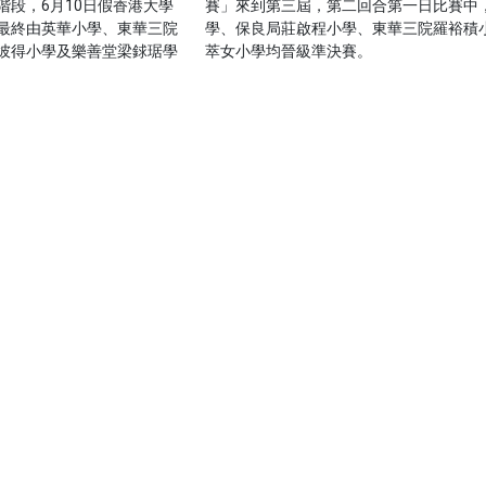
階段，6月10日假香港大學
賽」來到第三屆，第二回合第一日比賽中
最終由英華小學、東華三院
學、保良局莊啟程小學、東華三院羅裕積
彼得小學及樂善堂梁銶琚學
萃女小學均晉級準決賽。