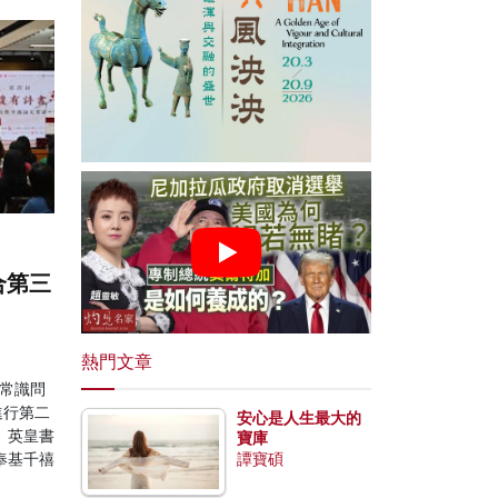
合第三
熱門文章
常識問
進行第二
安心是人生最大的
、英皇書
寶庫
奉基千禧
譚寶碩