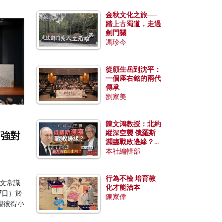
金秋文化之旅──
踏上古蜀道，走過
劍門關
馮珍今
從顧生岳到沈平：
一個座右銘的兩代
傳承
劉家美
陳文鴻教授：北約
縱深空襲 俄羅斯
四強對
瀕臨戰敗邊緣？中
國零部件能左右戰
本社編輯部
局走向？
行為不檢 培育教
文常識
化才能治本
7日）於
陳家偉
聖彼得小