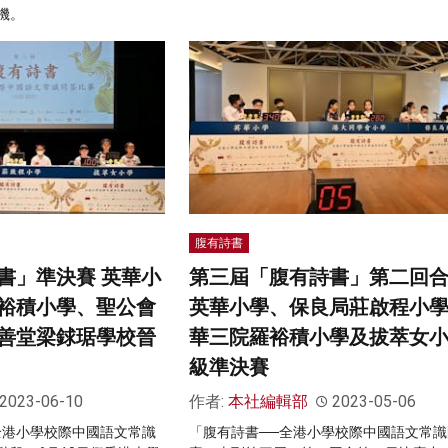
機。
腹有詩書
書」準決賽 英華小
第三屆「腹有詩書」第二回
裕積小學、聖公會
英華小學、保良局莊啟程小
善堂梁銶琚學校晉
華三院羅裕積小學及拔萃女
級準決賽
2023-06-10
作者:
本社編輯部
2023-05-06
全港小學校際中國語文常識
「腹有詩書──全港小學校際中國語文常識