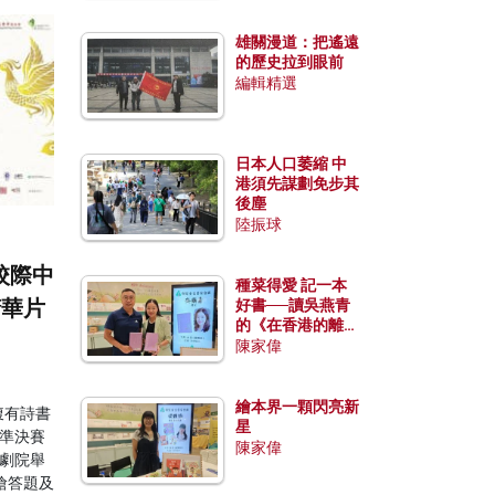
雄關漫道：把遙遠
的歷史拉到眼前
編輯精選
日本人口萎縮 中
港須先謀劃免步其
後塵
陸振球
校際中
種菜得愛 記一本
精華片
好書──讀吳燕青
的《在香港的離島
種菜》
陳家偉
繪本界一顆閃亮新
腹有詩書
星
準決賽
陳家偉
3劇院舉
搶答題及