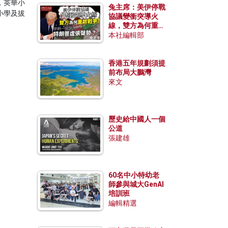
，英華小
兔主席：美伊停戰
小學及拔
協議變衝突導火
線，雙方為何重啟
戰爭？伊朗一早洞
本社編輯部
悉特朗普虛張聲
勢？
香港五年規劃須提
前布局大鵬灣
來文
歷史給中國人一個
公道
張建雄
60名中小特幼老
師參與城大GenAI
培訓班
編輯精選