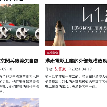
金融影像
 京閱兵後美怎自處
港產電影工業的外部規模效
5-09-18
作者:
艾雲豪
2023-04-17
就了解到中國軍事實力已經
荷里活並非獨一無二的。諾貝爾經濟學人
的力量。他們雖然知道美國
曼曾指出，類似的外部規模效應導致了其
掙扎，他們建議的對付中國
樂工業群的出現，香港是其中一個。
意。