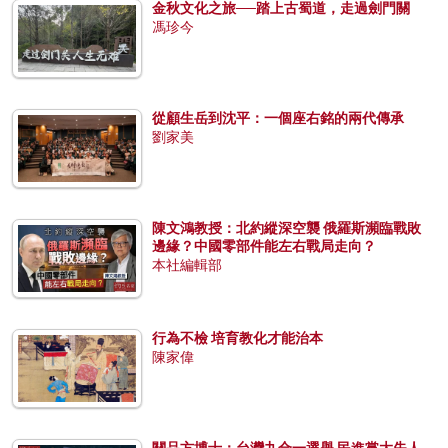
金秋文化之旅──踏上古蜀道，走過劍門關
馮珍今
從顧生岳到沈平：一個座右銘的兩代傳承
劉家美
陳文鴻教授：北約縱深空襲 俄羅斯瀕臨戰敗
邊緣？中國零部件能左右戰局走向？
本社編輯部
行為不檢 培育教化才能治本
陳家偉