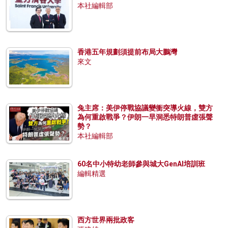
本社編輯部
香港五年規劃須提前布局大鵬灣
來文
兔主席：美伊停戰協議變衝突導火線，雙方
為何重啟戰爭？伊朗一早洞悉特朗普虛張聲
勢？
本社編輯部
60名中小特幼老師參與城大GenAI培訓班
編輯精選
西方世界兩批政客