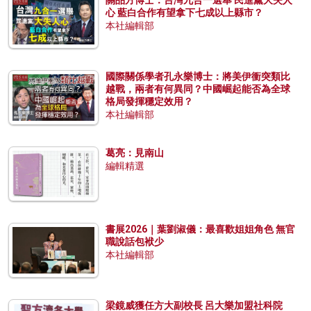
關品方博士：台灣九合一選舉 民進黨大失人
心 藍白合作有望拿下七成以上縣市？
本社編輯部
國際關係學者孔永樂博士：將美伊衝突類比
越戰，兩者有何異同？中國崛起能否為全球
格局發揮穩定效用？
本社編輯部
葛亮：見南山
編輯精選
書展2026｜葉劉淑儀：最喜歡姐姐角色 無官
職說話包袱少
本社編輯部
梁鏡威獲任方大副校長 呂大樂加盟社科院