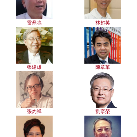
雷鼎鳴
林超英
張建雄
陳章華
張灼祥
劉寧榮