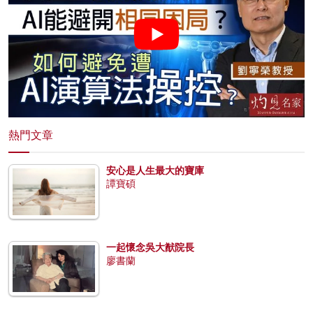
熱門文章
安心是人生最大的寶庫
譚寶碩
一起懷念吳大猷院長
廖書蘭