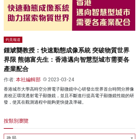
名家榜
灼見活動
關於我們
灼見報道
鍾虓龑教授：快速動態成像系統 突破物質世界
界限 熊德富先生：香港邁向智慧型城市需要各
產業配合
作者:
本社編輯部
2023-03-24
香港城市大學高時空分辨電子顯微鏡中心研發出世界首台時間分辨像
差校正環境透射電子顯微鏡，並且不斷進行提高電子顯微鏡性能的研
發，使其在觀測過程中能夠更快捷及準確。
按類別瀏覽
政局