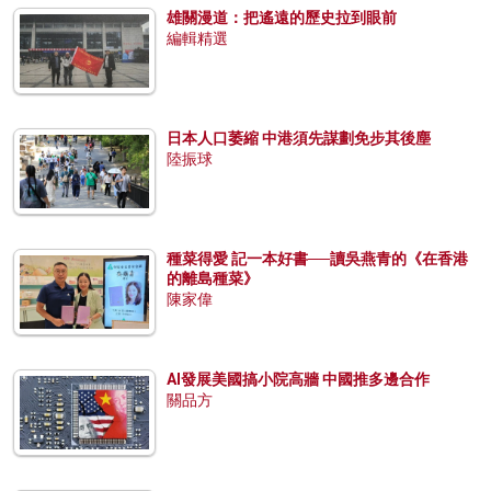
雄關漫道：把遙遠的歷史拉到眼前
編輯精選
日本人口萎縮 中港須先謀劃免步其後塵
陸振球
種菜得愛 記一本好書──讀吳燕青的《在香港
的離島種菜》
陳家偉
AI發展美國搞小院高牆 中國推多邊合作
關品方