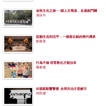
金秋文化之旅──踏上古蜀道，走過劍門關
馮珍今
從顧生岳到沈平：一個座右銘的兩代傳承
劉家美
行為不檢 培育教化才能治本
陳家偉
AI逃獄敲響警號 全球共治才是解方
何民傑