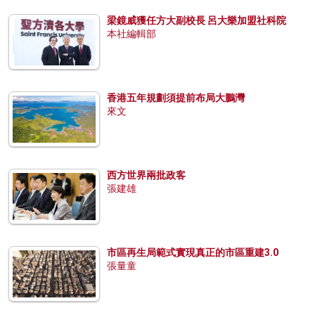
梁鏡威獲任方大副校長 呂大樂加盟社科院
本社編輯部
香港五年規劃須提前布局大鵬灣
來文
西方世界兩批政客
張建雄
市區再生局範式實現真正的市區重建3.0
張量童