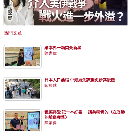
熱門文章
繪本界一顆閃亮新星
陳家偉
日本人口萎縮 中港須先謀劃免步其後塵
陸振球
種菜得愛 記一本好書──讀吳燕青的《在香港
的離島種菜》
陳家偉