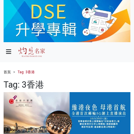
政局
教育
文化
財經
首頁
Tag: 3香港
生活
Tag: 3香港
健康
商業
科技
影片