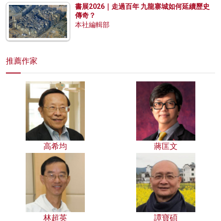
書展2026｜走過百年 九龍寨城如何延續歷史
傳奇？
本社編輯部
推薦作家
高希均
蔣匡文
林超英
譚寶碩