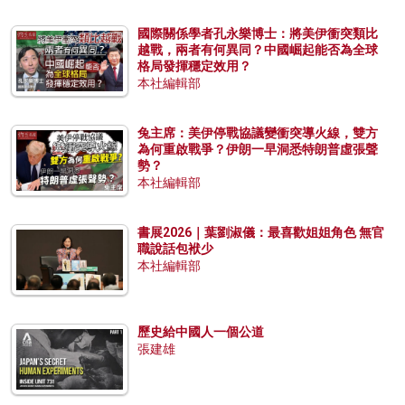
國際關係學者孔永樂博士：將美伊衝突類比
越戰，兩者有何異同？中國崛起能否為全球
格局發揮穩定效用？
本社編輯部
兔主席：美伊停戰協議變衝突導火線，雙方
為何重啟戰爭？伊朗一早洞悉特朗普虛張聲
勢？
本社編輯部
書展2026｜葉劉淑儀：最喜歡姐姐角色 無官
職說話包袱少
本社編輯部
歷史給中國人一個公道
張建雄