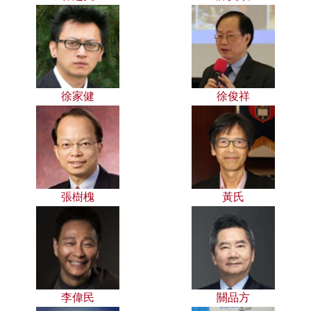
徐家健
徐俊祥
張樹槐
黃氏
李偉民
關品方