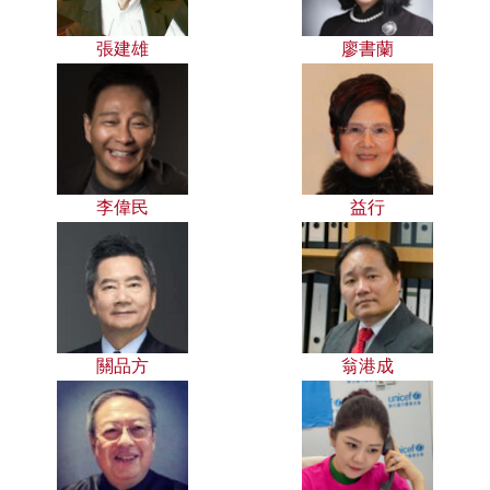
張建雄
廖書蘭
李偉民
益行
關品方
翁港成