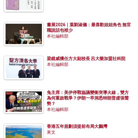
書展2026｜葉劉淑儀：最喜歡姐姐角色 無官
職說話包袱少
本社編輯部
梁鏡威獲任方大副校長 呂大樂加盟社科院
本社編輯部
兔主席：美伊停戰協議變衝突導火線，雙方
為何重啟戰爭？伊朗一早洞悉特朗普虛張聲
勢？
本社編輯部
香港五年規劃須提前布局大鵬灣
來文