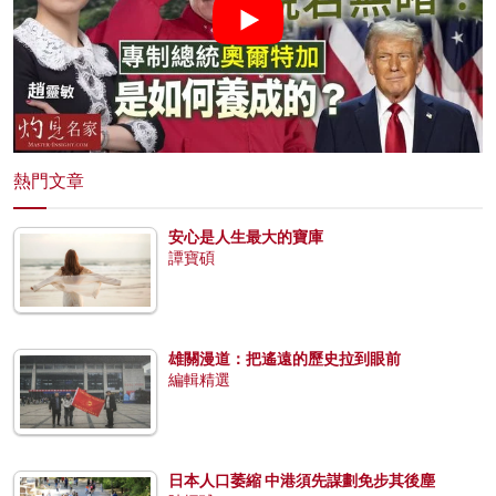
熱門文章
安心是人生最大的寶庫
譚寶碩
雄關漫道：把遙遠的歷史拉到眼前
編輯精選
日本人口萎縮 中港須先謀劃免步其後塵