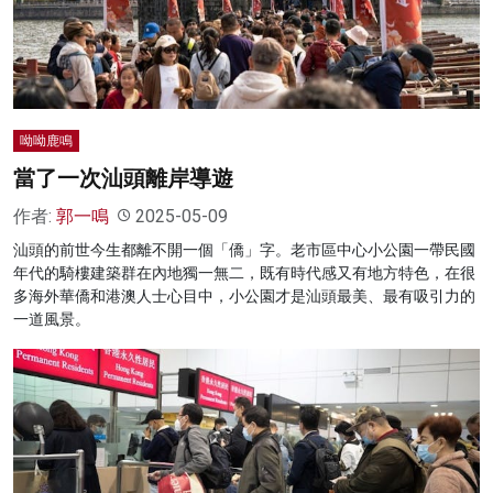
名家榜
灼見活動
關於我們
呦呦鹿鳴
當了一次汕頭離岸導遊
作者:
郭一鳴
2025-05-09
汕頭的前世今生都離不開一個「僑」字。老市區中心小公園一帶民國
年代的騎樓建築群在內地獨一無二，既有時代感又有地方特色，在很
多海外華僑和港澳人士心目中，小公園才是汕頭最美、最有吸引力的
一道風景。