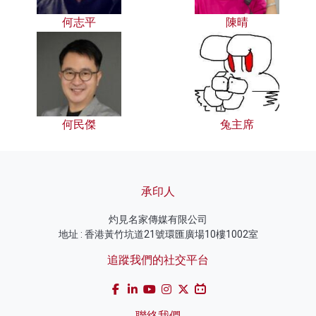
何志平
陳晴
何民傑
兔主席
承印人
灼見名家傳媒有限公司
地址 : 香港黃竹坑道21號環匯廣場10樓1002室
追蹤我們的社交平台
聯絡我們