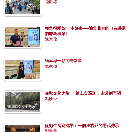
陸振球
種菜得愛 記一本好書──讀吳燕青的《在香港
的離島種菜》
陳家偉
繪本界一顆閃亮新星
陳家偉
金秋文化之旅──踏上古蜀道，走過劍門關
馮珍今
從顧生岳到沈平：一個座右銘的兩代傳承
劉家美