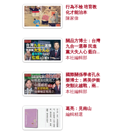
行為不檢 培育教
化才能治本
陳家偉
關品方博士：台灣
九合一選舉 民進
黨大失人心 藍白
合作有望拿下七成
本社編輯部
以上縣市？
國際關係學者孔永
樂博士：將美伊衝
突類比越戰，兩者
有何異同？中國崛
本社編輯部
起能否為全球格局
發揮穩定效用？
葛亮：見南山
編輯精選