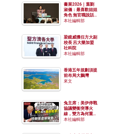
書展2026｜葉劉
淑儀：最喜歡姐姐
角色 無官職說話
包袱少
本社編輯部
梁鏡威獲任方大副
校長 呂大樂加盟
社科院
本社編輯部
香港五年規劃須提
前布局大鵬灣
來文
兔主席：美伊停戰
協議變衝突導火
線，雙方為何重啟
戰爭？伊朗一早洞
本社編輯部
悉特朗普虛張聲
勢？