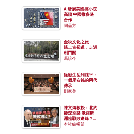
AI發展美國搞小院
高牆 中國推多邊
合作
關品方
金秋文化之旅──
踏上古蜀道，走過
劍門關
馮珍今
從顧生岳到沈平：
一個座右銘的兩代
傳承
劉家美
陳文鴻教授：北約
縱深空襲 俄羅斯
瀕臨戰敗邊緣？中
國零部件能左右戰
本社編輯部
局走向？