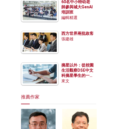
60名中小特幼老
師參與城大GenAI
培訓班
編輯精選
西方世界兩批政客
張建雄
摘星以外：從校園
生活觀察DSE中文
科摘星學生的一點
特質
來文
推薦作家