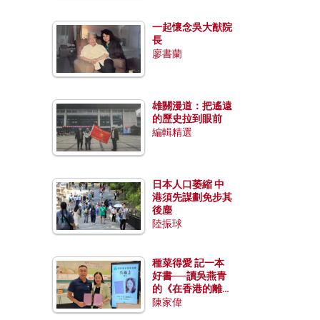
一起懷念吳大猷院
長
廖書蘭
雄關漫道：把遙遠
的歷史拉到眼前
編輯精選
日本人口萎縮 中
港須先謀劃免步其
後塵
陸振球
種菜得愛 記一本
好書──讀吳燕青
的《在香港的離島
種菜》
陳家偉