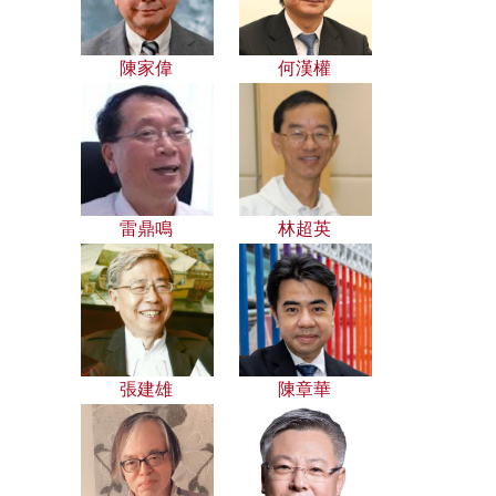
陳家偉
何漢權
雷鼎鳴
林超英
張建雄
陳章華