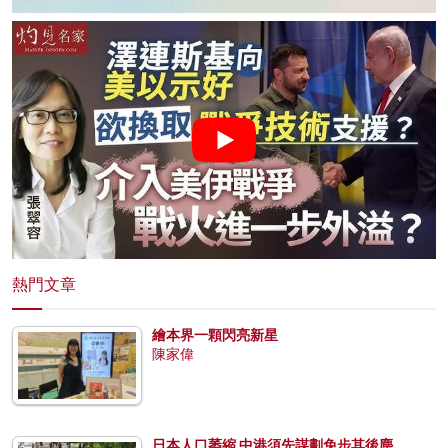
熱門文章
繪本界一顆閃亮新星
陳家偉
日本人口萎縮 中港須先謀劃免步其後塵