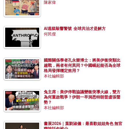
陳家偉
AI逃獄敲響警號 全球共治才是解方
何民傑
國際關係學者孔永樂博士：將美伊衝突類比
越戰，兩者有何異同？中國崛起能否為全球
格局發揮穩定效用？
本社編輯部
兔主席：美伊停戰協議變衝突導火線，雙方
為何重啟戰爭？伊朗一早洞悉特朗普虛張聲
勢？
本社編輯部
書展2026｜葉劉淑儀：最喜歡姐姐角色 無官
職說話包袱少