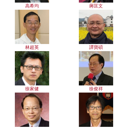
高希均
蔣匡文
林超英
譚寶碩
徐家健
徐俊祥