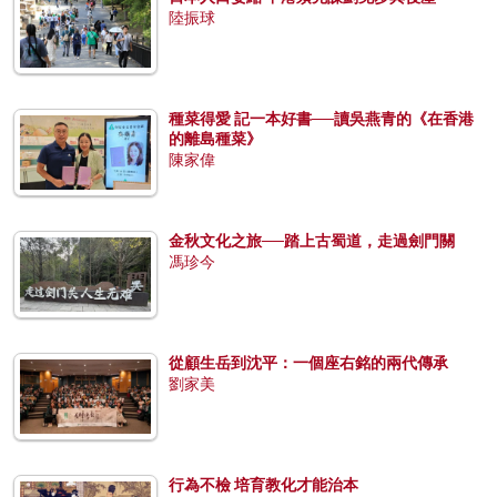
陸振球
種菜得愛 記一本好書──讀吳燕青的《在香港
的離島種菜》
陳家偉
金秋文化之旅──踏上古蜀道，走過劍門關
馮珍今
從顧生岳到沈平：一個座右銘的兩代傳承
劉家美
行為不檢 培育教化才能治本