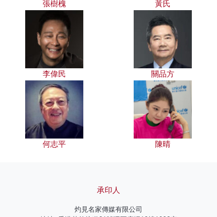
張樹槐
黃氏
李偉民
關品方
何志平
陳晴
承印人
灼見名家傳媒有限公司