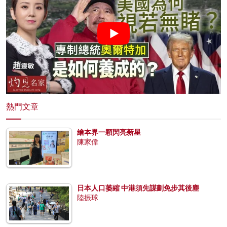
熱門文章
繪本界一顆閃亮新星
陳家偉
日本人口萎縮 中港須先謀劃免步其後塵
陸振球