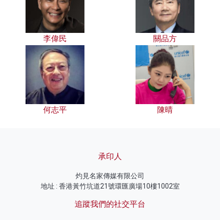
李偉民
關品方
何志平
陳晴
承印人
灼見名家傳媒有限公司
地址 : 香港黃竹坑道21號環匯廣場10樓1002室
追蹤我們的社交平台