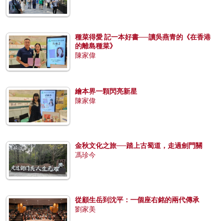
種菜得愛 記一本好書──讀吳燕青的《在香港
的離島種菜》
陳家偉
繪本界一顆閃亮新星
陳家偉
金秋文化之旅──踏上古蜀道，走過劍門關
馮珍今
從顧生岳到沈平：一個座右銘的兩代傳承
劉家美