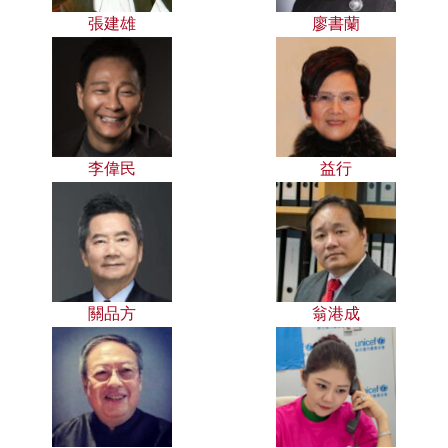
張建雄
廖書蘭
李偉民
益行
關品方
翁港成