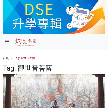
政局
教育
文化
財經
首頁
Tag: 觀世音菩薩
生活
Tag: 觀世音菩薩
健康
商業
科技
影片