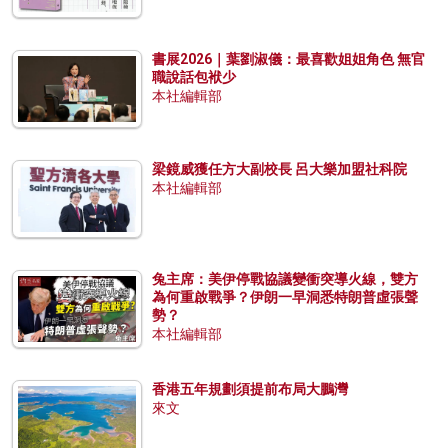
書展2026｜葉劉淑儀：最喜歡姐姐角色 無官
職說話包袱少
本社編輯部
梁鏡威獲任方大副校長 呂大樂加盟社科院
本社編輯部
兔主席：美伊停戰協議變衝突導火線，雙方
為何重啟戰爭？伊朗一早洞悉特朗普虛張聲
勢？
本社編輯部
香港五年規劃須提前布局大鵬灣
來文