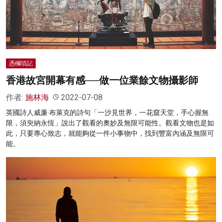
名家榜
灼見活動
關於我們
憑欄瑣記
香港故宮開幕有感──做一位業餘文物攝影師
作者:
施林海
2022-07-08
英國詩人威廉·布萊克的詩句「一沙見世界，一花窺天堂，手心握無
限，須臾納永恆」說出了觀看的奧妙及無限可能性。觀看文物也是如
此，只要專心致志，就能夠從一件小事物中，找到豐富內涵及無限可
能。