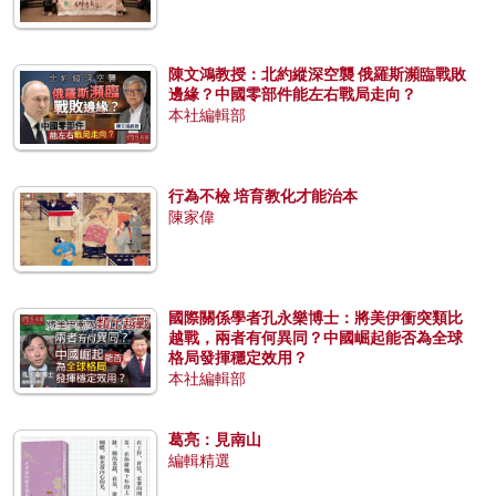
陳文鴻教授：北約縱深空襲 俄羅斯瀕臨戰敗
邊緣？中國零部件能左右戰局走向？
本社編輯部
行為不檢 培育教化才能治本
陳家偉
國際關係學者孔永樂博士：將美伊衝突類比
越戰，兩者有何異同？中國崛起能否為全球
格局發揮穩定效用？
本社編輯部
葛亮：見南山
編輯精選