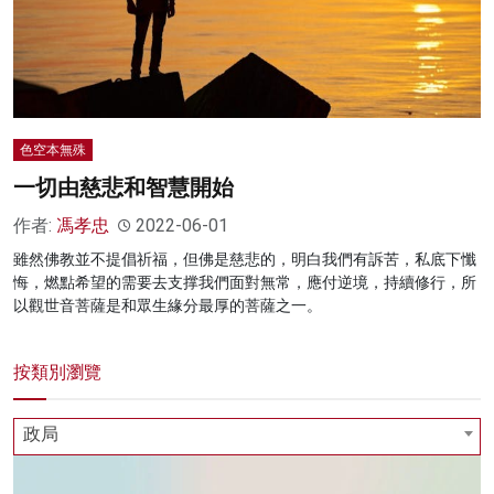
色空本無殊
一切由慈悲和智慧開始
作者:
馮孝忠
2022-06-01
雖然佛教並不提倡祈福，但佛是慈悲的，明白我們有訴苦，私底下懺
悔，燃點希望的需要去支撑我們面對無常，應付逆境，持續修行，所
以觀世音菩薩是和眾生緣分最厚的菩薩之一。
按類別瀏覽
政局