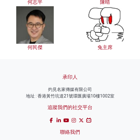
何志平
陳晴
何民傑
兔主席
承印人
灼見名家傳媒有限公司
地址 : 香港黃竹坑道21號環匯廣場10樓1002室
追蹤我們的社交平台
聯絡我們