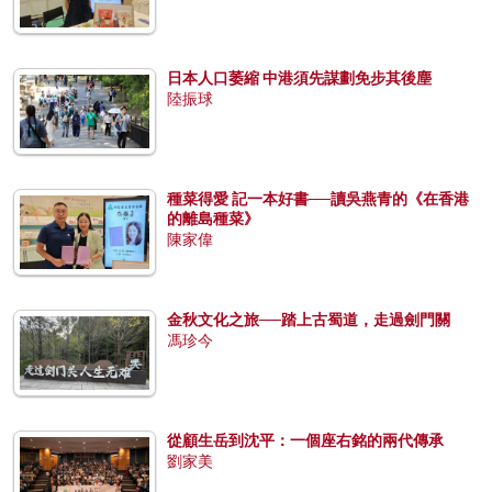
日本人口萎縮 中港須先謀劃免步其後塵
陸振球
種菜得愛 記一本好書──讀吳燕青的《在香港
的離島種菜》
陳家偉
金秋文化之旅──踏上古蜀道，走過劍門關
馮珍今
從顧生岳到沈平：一個座右銘的兩代傳承
劉家美