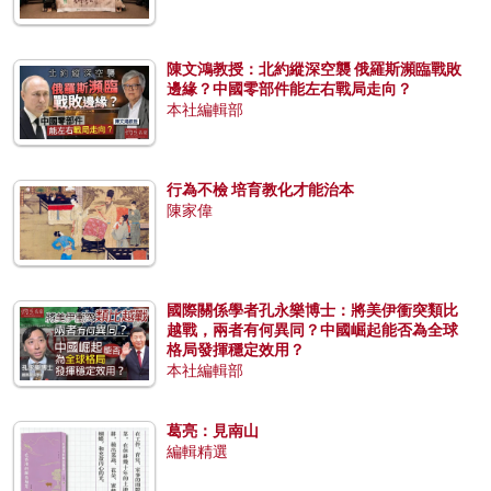
陳文鴻教授：北約縱深空襲 俄羅斯瀕臨戰敗
邊緣？中國零部件能左右戰局走向？
本社編輯部
行為不檢 培育教化才能治本
陳家偉
國際關係學者孔永樂博士：將美伊衝突類比
越戰，兩者有何異同？中國崛起能否為全球
格局發揮穩定效用？
本社編輯部
葛亮：見南山
編輯精選