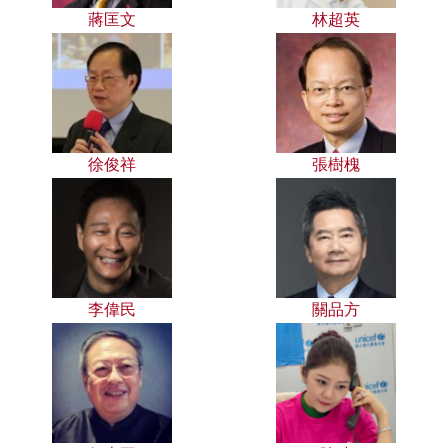
蔣匡文
林超英
徐俊祥
張樹槐
李偉民
關品方