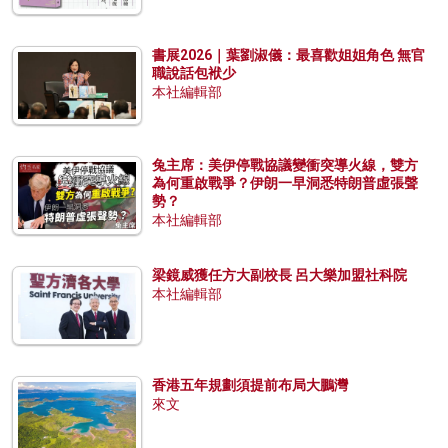
書展2026｜葉劉淑儀：最喜歡姐姐角色 無官
職說話包袱少
本社編輯部
兔主席：美伊停戰協議變衝突導火線，雙方
為何重啟戰爭？伊朗一早洞悉特朗普虛張聲
勢？
本社編輯部
梁鏡威獲任方大副校長 呂大樂加盟社科院
本社編輯部
香港五年規劃須提前布局大鵬灣
來文