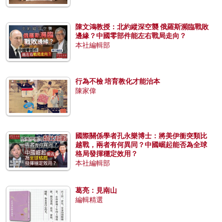
陳文鴻教授：北約縱深空襲 俄羅斯瀕臨戰敗
邊緣？中國零部件能左右戰局走向？
本社編輯部
行為不檢 培育教化才能治本
陳家偉
國際關係學者孔永樂博士：將美伊衝突類比
越戰，兩者有何異同？中國崛起能否為全球
格局發揮穩定效用？
本社編輯部
葛亮：見南山
編輯精選