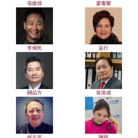
張建雄
廖書蘭
李偉民
益行
關品方
翁港成
何志平
陳晴