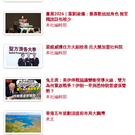
書展2026｜葉劉淑儀：最喜歡姐姐角色 無官
職說話包袱少
本社編輯部
梁鏡威獲任方大副校長 呂大樂加盟社科院
本社編輯部
兔主席：美伊停戰協議變衝突導火線，雙方
為何重啟戰爭？伊朗一早洞悉特朗普虛張聲
勢？
本社編輯部
香港五年規劃須提前布局大鵬灣
來文