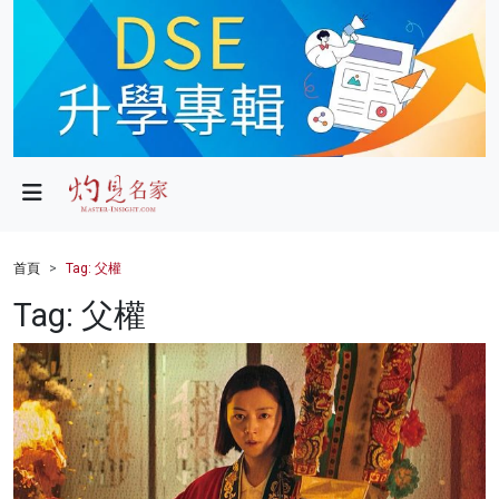
政局
教育
文化
財經
首頁
Tag: 父權
生活
Tag: 父權
健康
商業
科技
影片