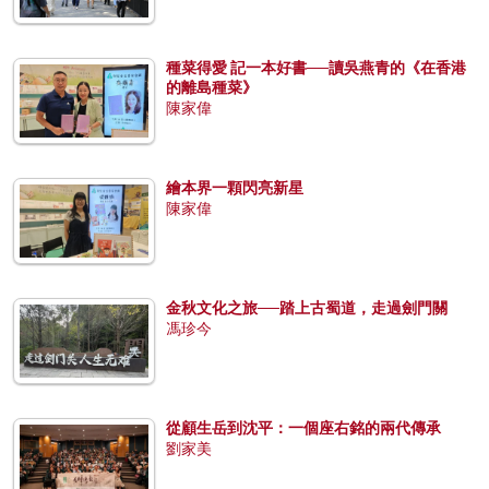
種菜得愛 記一本好書──讀吳燕青的《在香港
的離島種菜》
陳家偉
繪本界一顆閃亮新星
陳家偉
金秋文化之旅──踏上古蜀道，走過劍門關
馮珍今
從顧生岳到沈平：一個座右銘的兩代傳承
劉家美