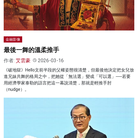
名家榜
灼見活動
關於我們
金融影像
最後一舞的溫柔推手
作者:
艾雲豪
2026-03-16
《破地獄》Hello文前半段的父權姿態很清楚，但最後他決定把女兒放
進兄妹共舞的格局之中，把她從「無法選」變成「可以選」──若要
用經濟學家泰勒的語言把這一幕說清楚，那就是輕推手肘
（nudge）。