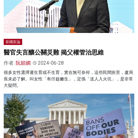
新國富論
醫官失言釀公關災難 揭父權管治思維
作者:
阮穎嫻
2024-06-28
很多女性選擇遲生育或不生育，實在無可奈何，這些民間疾苦，盧局
長未必了解。叫女性「有仔趁嫩生」，定係「送人入火坑」，是非常
大疑問。