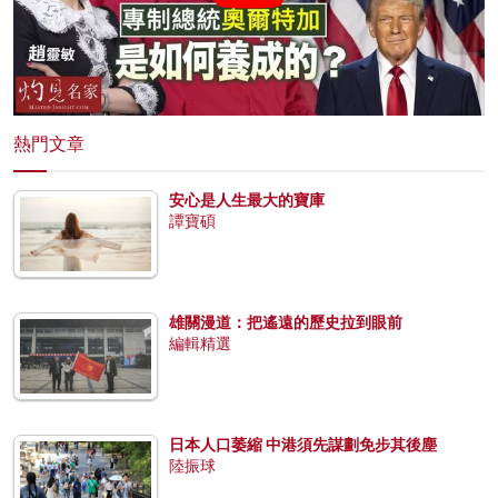
熱門文章
安心是人生最大的寶庫
譚寶碩
雄關漫道：把遙遠的歷史拉到眼前
編輯精選
日本人口萎縮 中港須先謀劃免步其後塵
陸振球