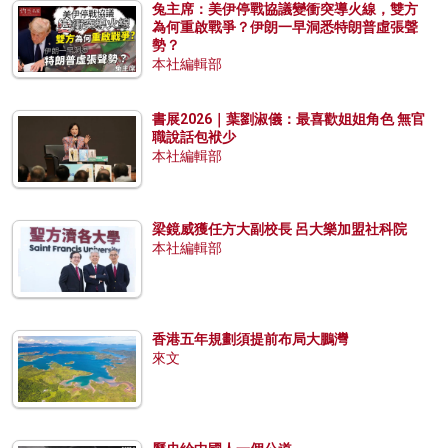
兔主席：美伊停戰協議變衝突導火線，雙方
為何重啟戰爭？伊朗一早洞悉特朗普虛張聲
勢？
本社編輯部
書展2026｜葉劉淑儀：最喜歡姐姐角色 無官
職說話包袱少
本社編輯部
梁鏡威獲任方大副校長 呂大樂加盟社科院
本社編輯部
香港五年規劃須提前布局大鵬灣
來文