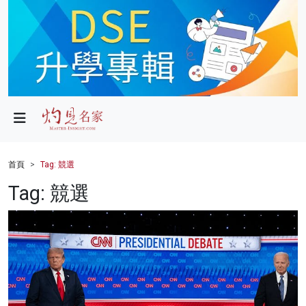
政局
教育
文化
財經
首頁
Tag: 競選
生活
Tag: 競選
健康
商業
科技
影片