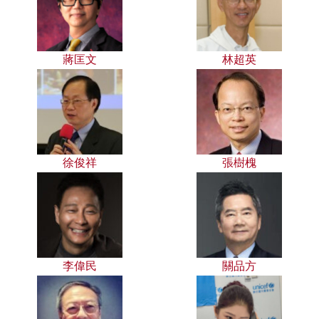
蔣匡文
林超英
徐俊祥
張樹槐
李偉民
關品方