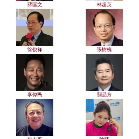
蔣匡文
林超英
徐俊祥
張樹槐
李偉民
關品方