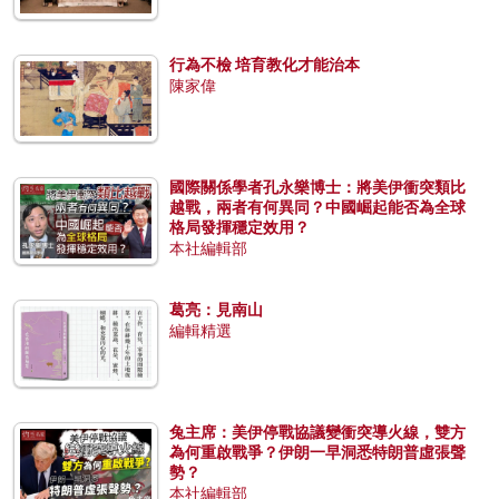
行為不檢 培育教化才能治本
陳家偉
國際關係學者孔永樂博士：將美伊衝突類比
越戰，兩者有何異同？中國崛起能否為全球
格局發揮穩定效用？
本社編輯部
葛亮：見南山
編輯精選
兔主席：美伊停戰協議變衝突導火線，雙方
為何重啟戰爭？伊朗一早洞悉特朗普虛張聲
勢？
本社編輯部