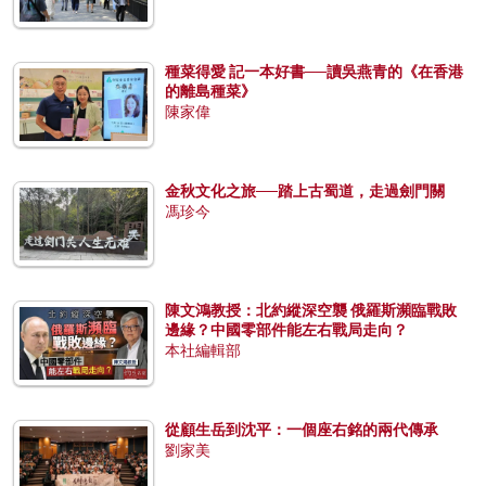
種菜得愛 記一本好書──讀吳燕青的《在香港
的離島種菜》
陳家偉
金秋文化之旅──踏上古蜀道，走過劍門關
馮珍今
陳文鴻教授：北約縱深空襲 俄羅斯瀕臨戰敗
邊緣？中國零部件能左右戰局走向？
本社編輯部
從顧生岳到沈平：一個座右銘的兩代傳承
劉家美