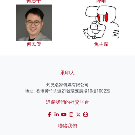
何志平
陳晴
何民傑
兔主席
承印人
灼見名家傳媒有限公司
地址 : 香港黃竹坑道21號環匯廣場10樓1002室
追蹤我們的社交平台
聯絡我們