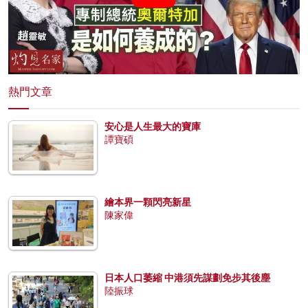
熱門文章
安心是人生最大的寶庫
譚寶碩
繪本界一顆閃亮新星
陳家偉
日本人口萎縮 中港須先謀劃免步其後塵
陸振球