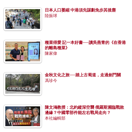
日本人口萎縮 中港須先謀劃免步其後塵
陸振球
種菜得愛 記一本好書──讀吳燕青的《在香港
的離島種菜》
陳家偉
金秋文化之旅──踏上古蜀道，走過劍門關
馮珍今
陳文鴻教授：北約縱深空襲 俄羅斯瀕臨戰敗
邊緣？中國零部件能左右戰局走向？
本社編輯部