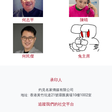
何志平
陳晴
何民傑
兔主席
承印人
灼見名家傳媒有限公司
地址 : 香港黃竹坑道21號環匯廣場10樓1002室
追蹤我們的社交平台