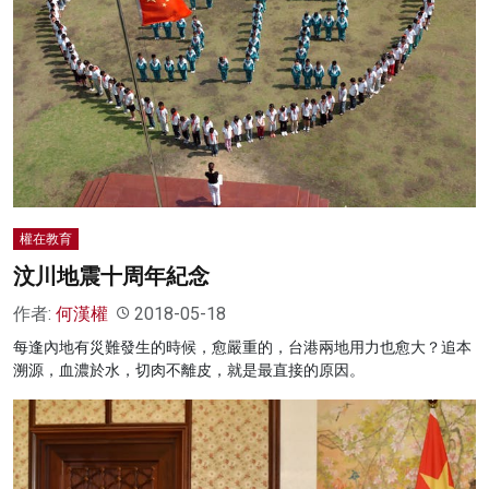
權在教育
汶川地震十周年紀念
作者:
何漢權
2018-05-18
每逢內地有災難發生的時候，愈嚴重的，台港兩地用力也愈大？追本
溯源，血濃於水，切肉不離皮，就是最直接的原因。