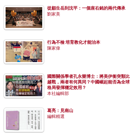
從顧生岳到沈平：一個座右銘的兩代傳承
劉家美
行為不檢 培育教化才能治本
陳家偉
國際關係學者孔永樂博士：將美伊衝突類比
越戰，兩者有何異同？中國崛起能否為全球
格局發揮穩定效用？
本社編輯部
葛亮：見南山
編輯精選