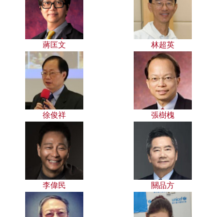
蔣匡文
林超英
徐俊祥
張樹槐
李偉民
關品方