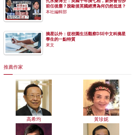
孔永樂博士：英國十年換七相，新揆會否步
前任後塵？脫歐後英國經濟為何仍然低迷？
本社編輯部
摘星以外：從校園生活觀察DSE中文科摘星
學生的一點特質
來文
推薦作家
高希均
黃珍妮