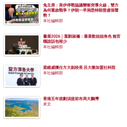
兔主席：美伊停戰協議變衝突導火線，雙方
為何重啟戰爭？伊朗一早洞悉特朗普虛張聲
勢？
本社編輯部
書展2026｜葉劉淑儀：最喜歡姐姐角色 無官
職說話包袱少
本社編輯部
梁鏡威獲任方大副校長 呂大樂加盟社科院
本社編輯部
香港五年規劃須提前布局大鵬灣
來文