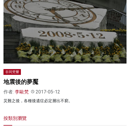
非同梵響
地震後的夢魘
作者:
李歐梵
2017-05-12
災難之後，各種後遺症必定層出不窮。
按類別瀏覽