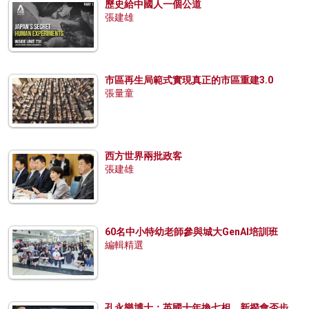
歷史給中國人一個公道
張建雄
市區再生局範式實現真正的市區重建3.0
張量童
西方世界兩批政客
張建雄
60名中小特幼老師參與城大GenAI培訓班
編輯精選
孔永樂博士：英國十年換七相，新揆會否步