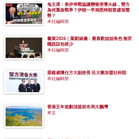
兔主席：美伊停戰協議變衝突導火線，雙方
為何重啟戰爭？伊朗一早洞悉特朗普虛張聲
勢？
本社編輯部
書展2026｜葉劉淑儀：最喜歡姐姐角色 無官
職說話包袱少
本社編輯部
梁鏡威獲任方大副校長 呂大樂加盟社科院
本社編輯部
香港五年規劃須提前布局大鵬灣
來文