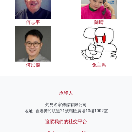
何志平
陳晴
何民傑
兔主席
承印人
灼見名家傳媒有限公司
地址 : 香港黃竹坑道21號環匯廣場10樓1002室
追蹤我們的社交平台