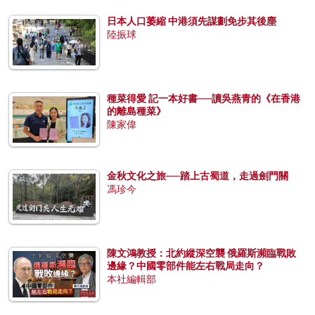
日本人口萎縮 中港須先謀劃免步其後塵
陸振球
種菜得愛 記一本好書──讀吳燕青的《在香港
的離島種菜》
陳家偉
金秋文化之旅──踏上古蜀道，走過劍門關
馮珍今
陳文鴻教授：北約縱深空襲 俄羅斯瀕臨戰敗
邊緣？中國零部件能左右戰局走向？
本社編輯部