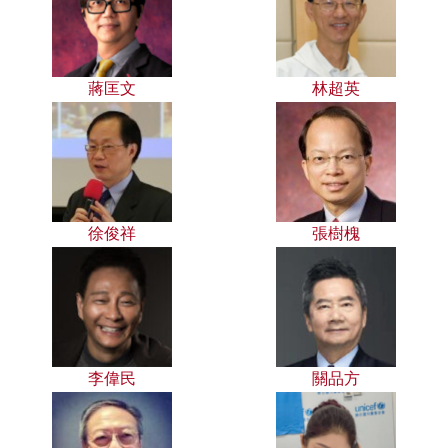
蔣匡文
林超英
徐俊祥
張樹槐
李偉民
關品方