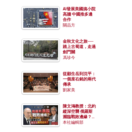
AI發展美國搞小院
高牆 中國推多邊
合作
關品方
金秋文化之旅──
踏上古蜀道，走過
劍門關
馮珍今
從顧生岳到沈平：
一個座右銘的兩代
傳承
劉家美
陳文鴻教授：北約
縱深空襲 俄羅斯
瀕臨戰敗邊緣？中
國零部件能左右戰
本社編輯部
局走向？