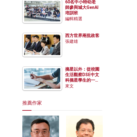
60名中小特幼老
師參與城大GenAI
培訓班
編輯精選
西方世界兩批政客
張建雄
摘星以外：從校園
生活觀察DSE中文
科摘星學生的一點
特質
來文
推薦作家