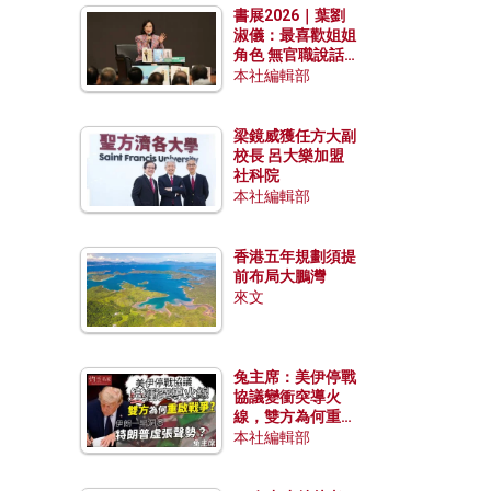
書展2026｜葉劉
淑儀：最喜歡姐姐
角色 無官職說話
包袱少
本社編輯部
梁鏡威獲任方大副
校長 呂大樂加盟
社科院
本社編輯部
香港五年規劃須提
前布局大鵬灣
來文
兔主席：美伊停戰
協議變衝突導火
線，雙方為何重啟
戰爭？伊朗一早洞
本社編輯部
悉特朗普虛張聲
勢？