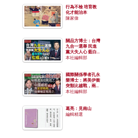
行為不檢 培育教
化才能治本
陳家偉
關品方博士：台灣
九合一選舉 民進
黨大失人心 藍白
合作有望拿下七成
本社編輯部
以上縣市？
國際關係學者孔永
樂博士：將美伊衝
突類比越戰，兩者
有何異同？中國崛
本社編輯部
起能否為全球格局
發揮穩定效用？
葛亮：見南山
編輯精選