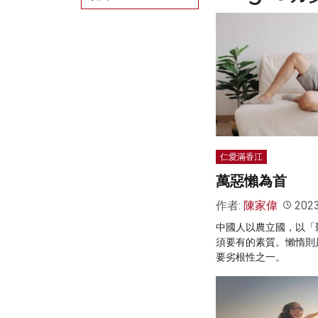
仁愛滿香江
萬惡懶為首
作者:
陳家偉
202
中國人以農立國，以「
須要有的素質。懶惰則
要劣根性之一。