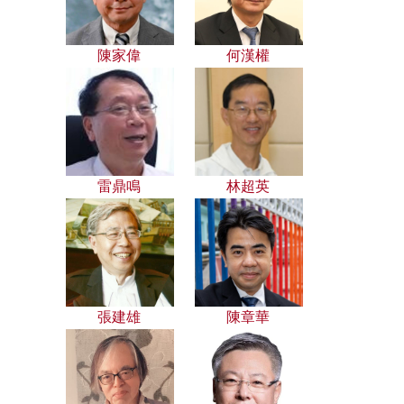
陳家偉
何漢權
雷鼎鳴
林超英
張建雄
陳章華