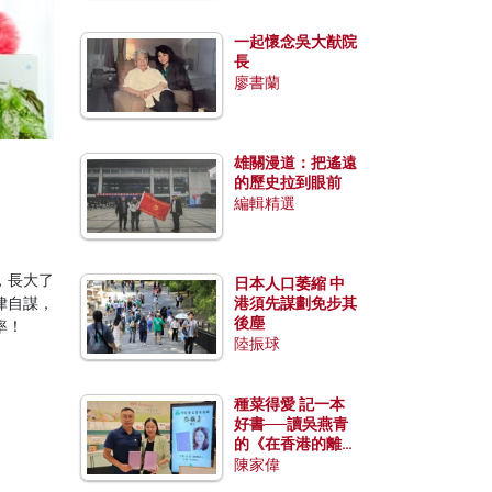
一起懷念吳大猷院
長
廖書蘭
雄關漫道：把遙遠
的歷史拉到眼前
編輯精選
，長大了
日本人口萎縮 中
律自謀，
港須先謀劃免步其
後塵
率！
陸振球
種菜得愛 記一本
好書──讀吳燕青
的《在香港的離島
種菜》
陳家偉