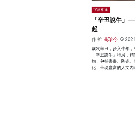
字旅相逢
「辛丑說牛」─
起
作者:
馮珍今
202
歲次辛丑，步入牛年，
「辛丑說牛」特展，精
物，包括書畫、陶瓷、
化，呈現豐富的人文內