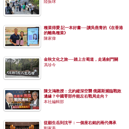
陸振球
種菜得愛 記一本好書──讀吳燕青的《在香港
的離島種菜》
陳家偉
金秋文化之旅──踏上古蜀道，走過劍門關
馮珍今
陳文鴻教授：北約縱深空襲 俄羅斯瀕臨戰敗
邊緣？中國零部件能左右戰局走向？
本社編輯部
從顧生岳到沈平：一個座右銘的兩代傳承
劉家美