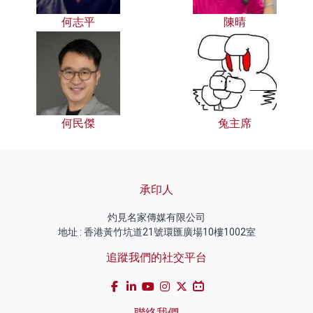
何志平
陳晴
何民傑
兔主席
承印人
灼見名家傳媒有限公司
地址 : 香港黃竹坑道21號環匯廣場10樓1002室
追蹤我們的社交平台
聯絡我們