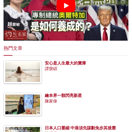
熱門文章
安心是人生最大的寶庫
譚寶碩
繪本界一顆閃亮新星
陳家偉
日本人口萎縮 中港須先謀劃免步其後塵