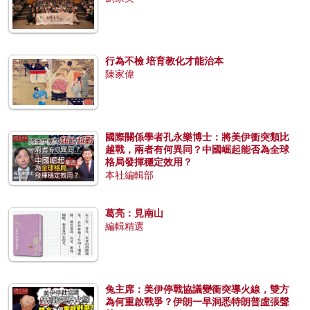
行為不檢 培育教化才能治本
陳家偉
國際關係學者孔永樂博士：將美伊衝突類比
越戰，兩者有何異同？中國崛起能否為全球
格局發揮穩定效用？
本社編輯部
葛亮：見南山
編輯精選
兔主席：美伊停戰協議變衝突導火線，雙方
為何重啟戰爭？伊朗一早洞悉特朗普虛張聲