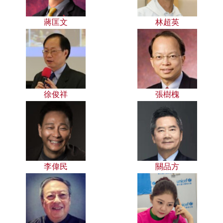
蔣匡文
林超英
徐俊祥
張樹槐
李偉民
關品方