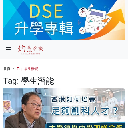
政局
教育
文化
財經
首頁
Tag: 學生潛能
生活
Tag: 學生潛能
健康
商業
科技
影片