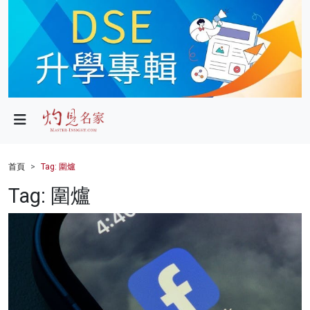
政局
教育
文化
財經
首頁
Tag: 圍爐
生活
Tag: 圍爐
健康
商業
科技
影片