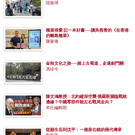
陸振球
種菜得愛 記一本好書──讀吳燕青的《在香港
的離島種菜》
陳家偉
金秋文化之旅──踏上古蜀道，走過劍門關
馮珍今
陳文鴻教授：北約縱深空襲 俄羅斯瀕臨戰敗
邊緣？中國零部件能左右戰局走向？
本社編輯部
從顧生岳到沈平：一個座右銘的兩代傳承