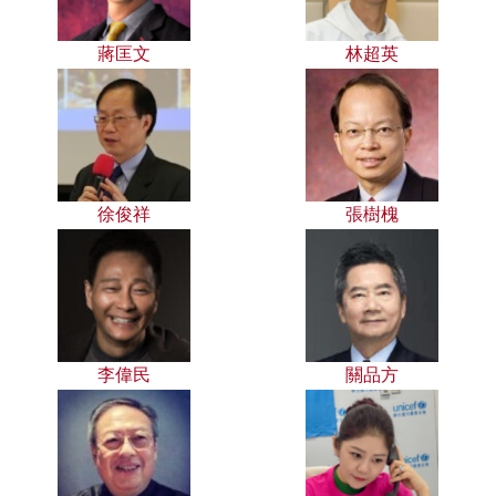
蔣匡文
林超英
徐俊祥
張樹槐
李偉民
關品方