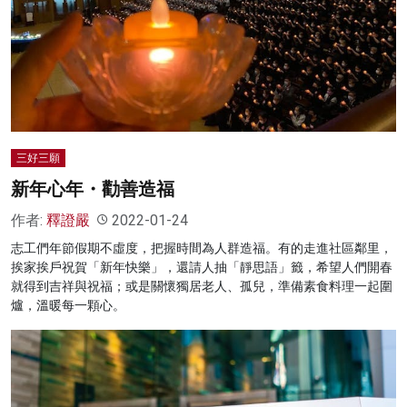
三好三願
新年心年・勸善造福
作者:
釋證嚴
2022-01-24
志工們年節假期不虛度，把握時間為人群造福。有的走進社區鄰里，
挨家挨戶祝賀「新年快樂」，還請人抽「靜思語」籤，希望人們開春
就得到吉祥與祝福；或是關懷獨居老人、孤兒，準備素食料理一起圍
爐，溫暖每一顆心。