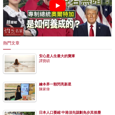
熱門文章
安心是人生最大的寶庫
譚寶碩
繪本界一顆閃亮新星
陳家偉
日本人口萎縮 中港須先謀劃免步其後塵