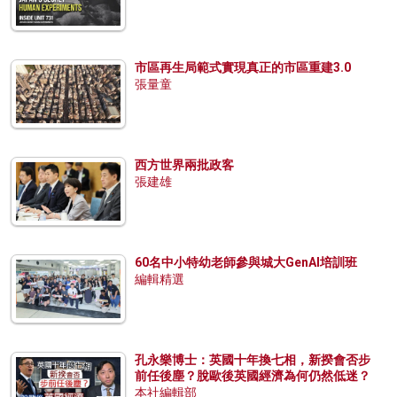
市區再生局範式實現真正的市區重建3.0
張量童
西方世界兩批政客
張建雄
60名中小特幼老師參與城大GenAI培訓班
編輯精選
孔永樂博士：英國十年換七相，新揆會否步
前任後塵？脫歐後英國經濟為何仍然低迷？
本社編輯部