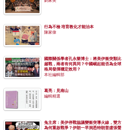
劉家美
行為不檢 培育教化才能治本
陳家偉
國際關係學者孔永樂博士：將美伊衝突類比
越戰，兩者有何異同？中國崛起能否為全球
格局發揮穩定效用？
本社編輯部
葛亮：見南山
編輯精選
兔主席：美伊停戰協議變衝突導火線，雙方
為何重啟戰爭？伊朗一早洞悉特朗普虛張聲