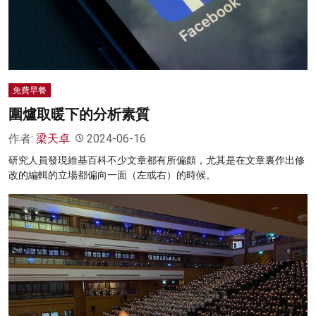
名家榜
灼見活動
關於我們
免費早餐
圍爐取暖下的分析素質
作者:
梁天卓
2024-06-16
研究人員發現維基百科不少文章都有所偏頗，尤其是在文章裏作出修
改的編輯的立場都偏向一面（左或右）的時候。