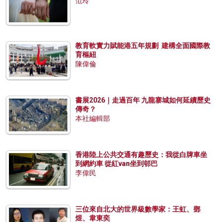
范玲
教育軟實力賦能港五年規劃 建構全面國際教
育樞紐
陳偉倫
書展2026｜走過百年 九龍寨城如何延續歷史
傳奇？
本社編輯部
香港陸上公共交通有趣歷史：我從白牌車坐
到網約車 從紅van坐到邨巴
李偉民
三位來自北大的世界級數學家：王虹、鄧
煜、韋東奕