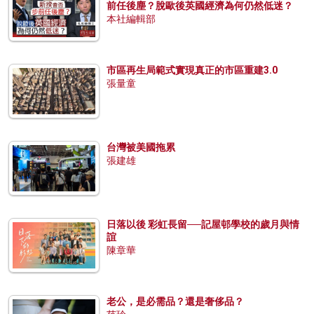
前任後塵？脫歐後英國經濟為何仍然低迷？
本社編輯部
市區再生局範式實現真正的市區重建3.0
張量童
台灣被美國拖累
張建雄
日落以後 彩虹長留──記屋邨學校的歲月與情
誼
陳章華
老公，是必需品？還是奢侈品？