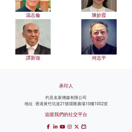
温志倫
陳妙霞
譚新強
何志平
承印人
灼見名家傳媒有限公司
地址 : 香港黃竹坑道21號環匯廣場10樓1002室
追蹤我們的社交平台