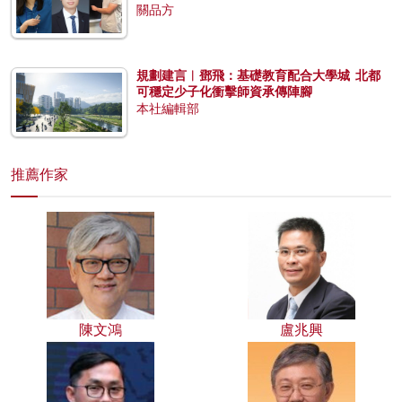
關品方
規劃建言︱鄧飛：基礎教育配合大學城 北都
可穩定少子化衝擊師資承傳陣腳
本社編輯部
推薦作家
陳文鴻
盧兆興