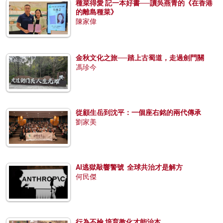
種菜得愛 記一本好書──讀吳燕青的《在香港
的離島種菜》
陳家偉
金秋文化之旅──踏上古蜀道，走過劍門關
馮珍今
從顧生岳到沈平：一個座右銘的兩代傳承
劉家美
AI逃獄敲響警號 全球共治才是解方
何民傑
行為不檢 培育教化才能治本