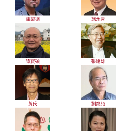
潘樂德
施永青
譚寶碩
張建雄
黃氏
劉銳紹