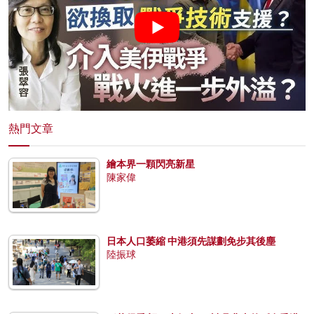
熱門文章
繪本界一顆閃亮新星
陳家偉
日本人口萎縮 中港須先謀劃免步其後塵
陸振球