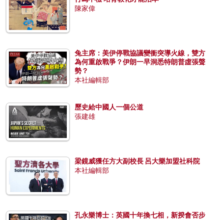
陳家偉
兔主席：美伊停戰協議變衝突導火線，雙方
為何重啟戰爭？伊朗一早洞悉特朗普虛張聲
勢？
本社編輯部
歷史給中國人一個公道
張建雄
梁鏡威獲任方大副校長 呂大樂加盟社科院
本社編輯部
孔永樂博士：英國十年換七相，新揆會否步