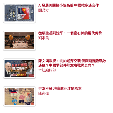
AI發展美國搞小院高牆 中國推多邊合作
關品方
從顧生岳到沈平：一個座右銘的兩代傳承
劉家美
陳文鴻教授：北約縱深空襲 俄羅斯瀕臨戰敗
邊緣？中國零部件能左右戰局走向？
本社編輯部
行為不檢 培育教化才能治本
陳家偉