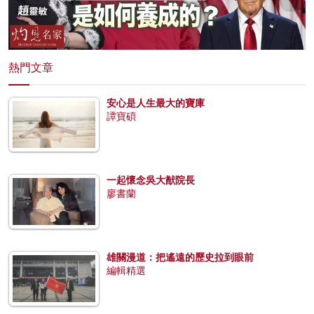
熱門文章
安心是人生最大的寶庫
譚寶碩
一起懷念吳大猷院長
廖書蘭
雄關漫道：把遙遠的歷史拉到眼前
編輯精選