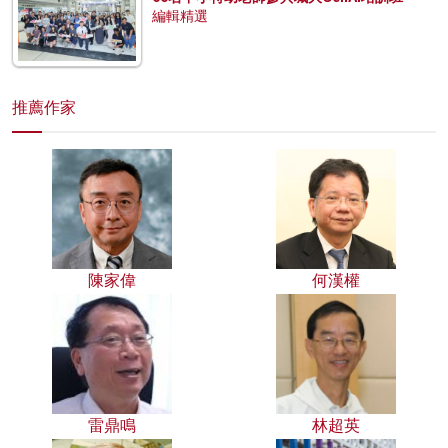
編輯精選
推薦作家
陳家偉
何漢權
雷鼎鳴
林超英