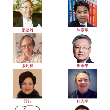
張建雄
陳章華
張灼祥
劉寧榮
益行
何志平