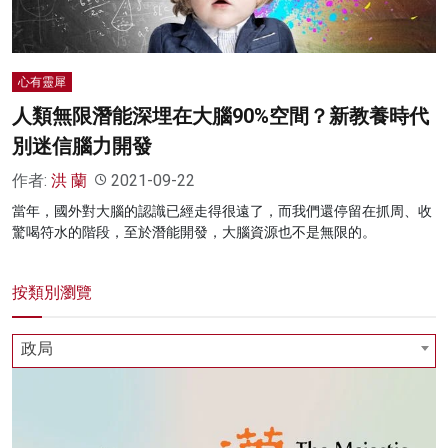
心有靈犀
人類無限潛能深埋在大腦90%空間？新教養時代
別迷信腦力開發
作者:
洪 蘭
2021-09-22
當年，國外對大腦的認識已經走得很遠了，而我們還停留在抓周、收
驚喝符水的階段，至於潛能開發，大腦資源也不是無限的。
按類別瀏覽
政局