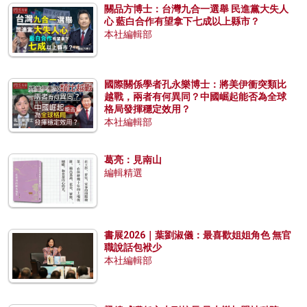
關品方博士：台灣九合一選舉 民進黨大失人
心 藍白合作有望拿下七成以上縣市？
本社編輯部
國際關係學者孔永樂博士：將美伊衝突類比
越戰，兩者有何異同？中國崛起能否為全球
格局發揮穩定效用？
本社編輯部
葛亮：見南山
編輯精選
書展2026｜葉劉淑儀：最喜歡姐姐角色 無官
職說話包袱少
本社編輯部