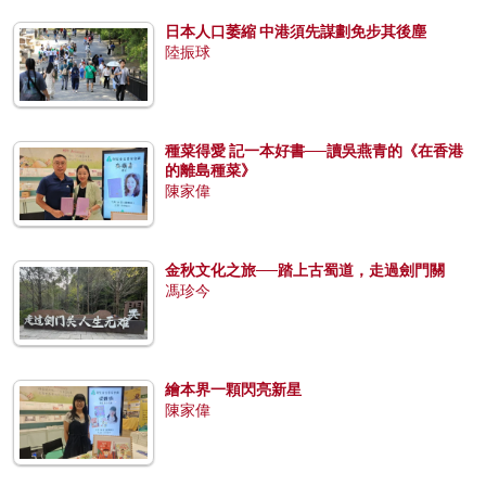
日本人口萎縮 中港須先謀劃免步其後塵
陸振球
種菜得愛 記一本好書──讀吳燕青的《在香港
的離島種菜》
陳家偉
金秋文化之旅──踏上古蜀道，走過劍門關
馮珍今
繪本界一顆閃亮新星
陳家偉