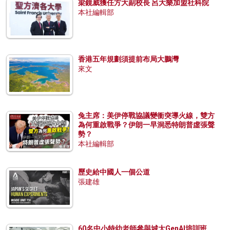
梁鏡威獲任方大副校長 呂大樂加盟社科院
本社編輯部
香港五年規劃須提前布局大鵬灣
來文
兔主席：美伊停戰協議變衝突導火線，雙方
為何重啟戰爭？伊朗一早洞悉特朗普虛張聲
勢？
本社編輯部
歷史給中國人一個公道
張建雄
60名中小特幼老師參與城大GenAI培訓班