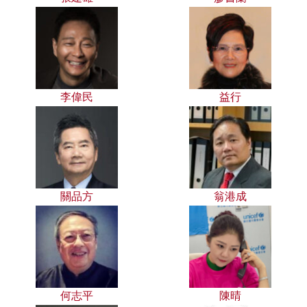
李偉民
益行
關品方
翁港成
何志平
陳晴