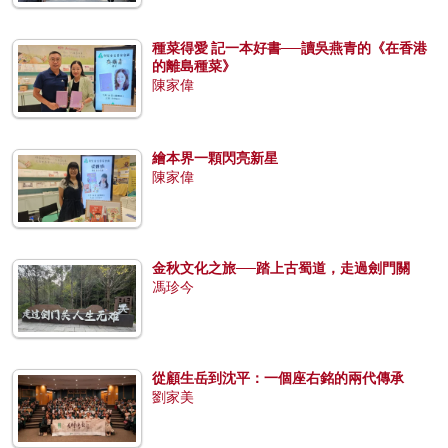
種菜得愛 記一本好書──讀吳燕青的《在香港
的離島種菜》
陳家偉
繪本界一顆閃亮新星
陳家偉
金秋文化之旅──踏上古蜀道，走過劍門關
馮珍今
從顧生岳到沈平：一個座右銘的兩代傳承
劉家美