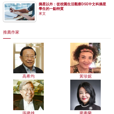
摘星以外：從校園生活觀察DSE中文科摘星
學生的一點特質
來文
推薦作家
高希均
黃珍妮
張建雄
廖書蘭