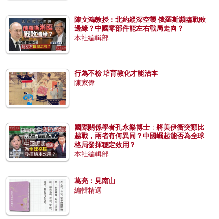
陳文鴻教授：北約縱深空襲 俄羅斯瀕臨戰敗
邊緣？中國零部件能左右戰局走向？
本社編輯部
行為不檢 培育教化才能治本
陳家偉
國際關係學者孔永樂博士：將美伊衝突類比
越戰，兩者有何異同？中國崛起能否為全球
格局發揮穩定效用？
本社編輯部
葛亮：見南山
編輯精選