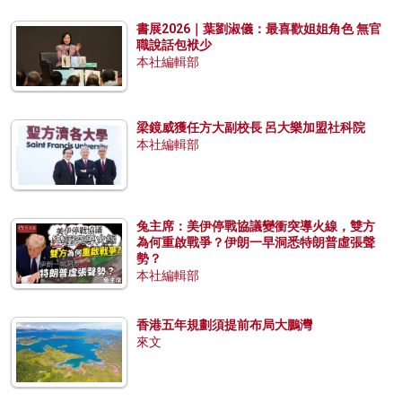
書展2026｜葉劉淑儀：最喜歡姐姐角色 無官
職說話包袱少
本社編輯部
梁鏡威獲任方大副校長 呂大樂加盟社科院
本社編輯部
兔主席：美伊停戰協議變衝突導火線，雙方
為何重啟戰爭？伊朗一早洞悉特朗普虛張聲
勢？
本社編輯部
香港五年規劃須提前布局大鵬灣
來文