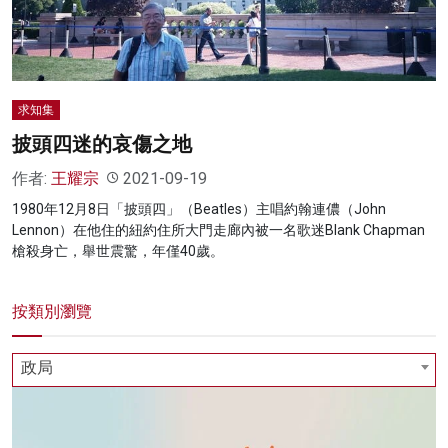
名家榜
灼見活動
關於我們
求知集
披頭四迷的哀傷之地
作者:
王耀宗
2021-09-19
1980年12月8日「披頭四」（Beatles）主唱約翰連儂（John
Lennon）在他住的紐約住所大門走廊內被一名歌迷Blank Chapman
槍殺身亡，舉世震驚，年僅40歲。
按類別瀏覽
政局