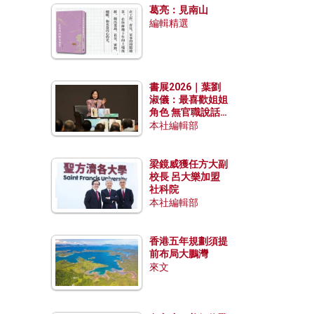
葛亮：見南山
編輯精選
書展2026｜葉劉
淑儀：最喜歡姐姐
角色 無官職說話
包袱少
本社編輯部
梁鏡威獲任方大副
校長 呂大樂加盟
社科院
本社編輯部
香港五年規劃須提
前布局大鵬灣
來文