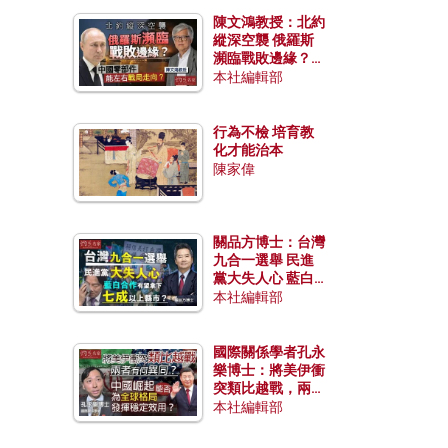
陳文鴻教授：北約
縱深空襲 俄羅斯
瀕臨戰敗邊緣？中
國零部件能左右戰
本社編輯部
局走向？
行為不檢 培育教
化才能治本
陳家偉
關品方博士：台灣
九合一選舉 民進
黨大失人心 藍白
合作有望拿下七成
本社編輯部
以上縣市？
國際關係學者孔永
樂博士：將美伊衝
突類比越戰，兩者
有何異同？中國崛
本社編輯部
起能否為全球格局
發揮穩定效用？