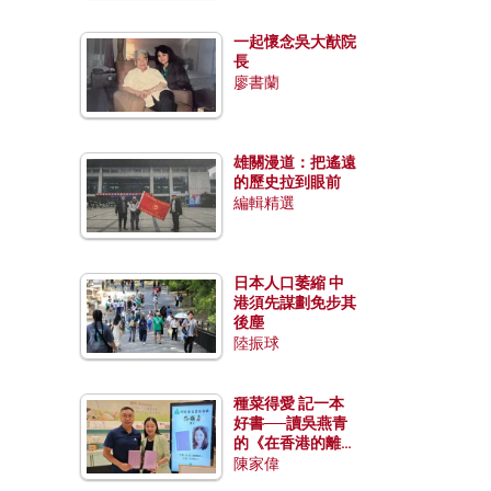
一起懷念吳大猷院
長
廖書蘭
雄關漫道：把遙遠
的歷史拉到眼前
編輯精選
日本人口萎縮 中
港須先謀劃免步其
後塵
陸振球
種菜得愛 記一本
好書──讀吳燕青
的《在香港的離島
種菜》
陳家偉