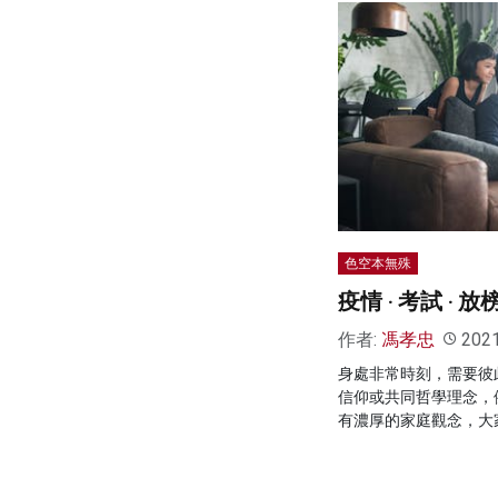
色空本無殊
疫情 ‧ 考試 ‧ 放
作者:
馮孝忠
202
身處非常時刻，需要彼
信仰或共同哲學理念，
有濃厚的家庭觀念，大