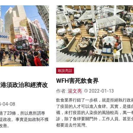
敢說亮話
WFH害死飲食界
香港須政治和經濟改
作者:
湯文亮
2022-01-13
飲食業界行錯了一步棋，就是拒絕執行政
4-04-08
了疫苗的人才可以進入食肆。其實，是搵
襯，未打疫苗的人染疫的風險較高，萬一
過了23條，所以應所謂專
診，除了食肆要關門外，工作人員、甚至
提政改。事實是如政制不獲
都要送去竹篙灣。
改善。