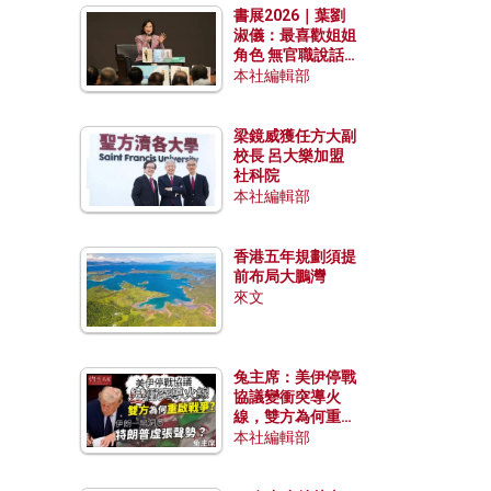
書展2026｜葉劉
淑儀：最喜歡姐姐
角色 無官職說話
包袱少
本社編輯部
梁鏡威獲任方大副
校長 呂大樂加盟
社科院
本社編輯部
香港五年規劃須提
前布局大鵬灣
來文
兔主席：美伊停戰
協議變衝突導火
線，雙方為何重啟
戰爭？伊朗一早洞
本社編輯部
悉特朗普虛張聲
勢？