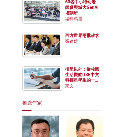
60名中小特幼老
師參與城大GenAI
培訓班
編輯精選
西方世界兩批政客
張建雄
摘星以外：從校園
生活觀察DSE中文
科摘星學生的一點
特質
來文
推薦作家