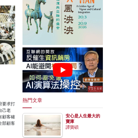
熱門文章
府要求打
自己老
安心是人生最大的
有顧客確
寶庫
全部顧客
譚寶碩