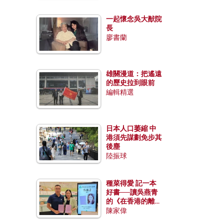
一起懷念吳大猷院
長
廖書蘭
雄關漫道：把遙遠
的歷史拉到眼前
編輯精選
日本人口萎縮 中
港須先謀劃免步其
後塵
陸振球
種菜得愛 記一本
好書──讀吳燕青
的《在香港的離島
種菜》
陳家偉