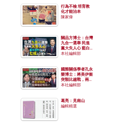
行為不檢 培育教
化才能治本
陳家偉
關品方博士：台灣
九合一選舉 民進
黨大失人心 藍白
合作有望拿下七成
本社編輯部
以上縣市？
國際關係學者孔永
樂博士：將美伊衝
突類比越戰，兩者
有何異同？中國崛
本社編輯部
起能否為全球格局
發揮穩定效用？
葛亮：見南山
編輯精選