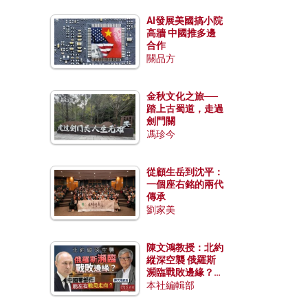
AI發展美國搞小院
高牆 中國推多邊
合作
關品方
金秋文化之旅──
踏上古蜀道，走過
劍門關
馮珍今
從顧生岳到沈平：
一個座右銘的兩代
傳承
劉家美
陳文鴻教授：北約
縱深空襲 俄羅斯
瀕臨戰敗邊緣？中
國零部件能左右戰
本社編輯部
局走向？