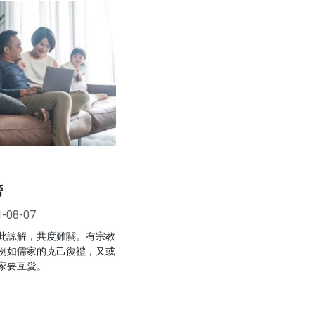
榜
1-08-07
此諒解，共度難關。有宗教
例如儒家的克己復禮，又或
家要互愛。