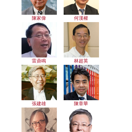
陳家偉
何漢權
雷鼎鳴
林超英
張建雄
陳章華