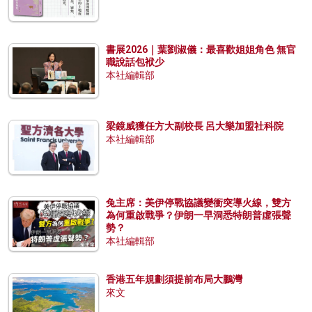
書展2026｜葉劉淑儀：最喜歡姐姐角色 無官
職說話包袱少
本社編輯部
梁鏡威獲任方大副校長 呂大樂加盟社科院
本社編輯部
兔主席：美伊停戰協議變衝突導火線，雙方
為何重啟戰爭？伊朗一早洞悉特朗普虛張聲
勢？
本社編輯部
香港五年規劃須提前布局大鵬灣
來文