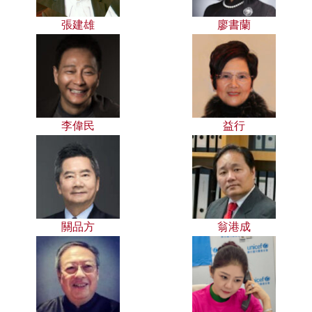
張建雄
廖書蘭
李偉民
益行
關品方
翁港成