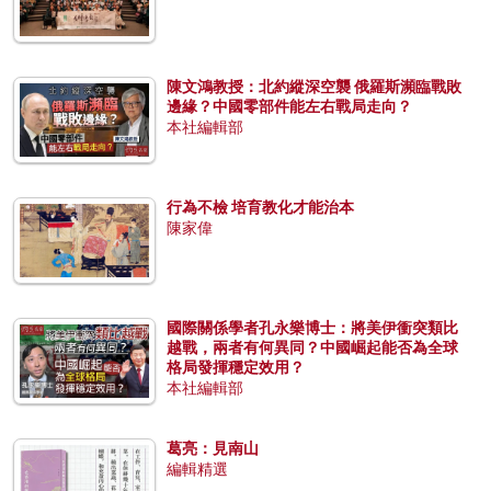
陳文鴻教授：北約縱深空襲 俄羅斯瀕臨戰敗
邊緣？中國零部件能左右戰局走向？
本社編輯部
行為不檢 培育教化才能治本
陳家偉
國際關係學者孔永樂博士：將美伊衝突類比
越戰，兩者有何異同？中國崛起能否為全球
格局發揮穩定效用？
本社編輯部
葛亮：見南山
編輯精選