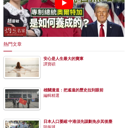
熱門文章
安心是人生最大的寶庫
譚寶碩
雄關漫道：把遙遠的歷史拉到眼前
編輯精選
日本人口萎縮 中港須先謀劃免步其後塵
陸振球