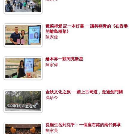
種菜得愛 記一本好書──讀吳燕青的《在香港
的離島種菜》
陳家偉
繪本界一顆閃亮新星
陳家偉
金秋文化之旅──踏上古蜀道，走過劍門關
馮珍今
從顧生岳到沈平：一個座右銘的兩代傳承
劉家美