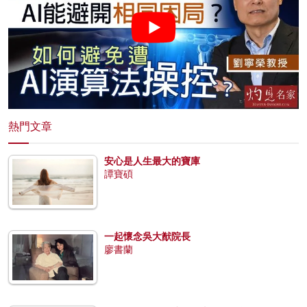
熱門文章
安心是人生最大的寶庫
譚寶碩
一起懷念吳大猷院長
廖書蘭