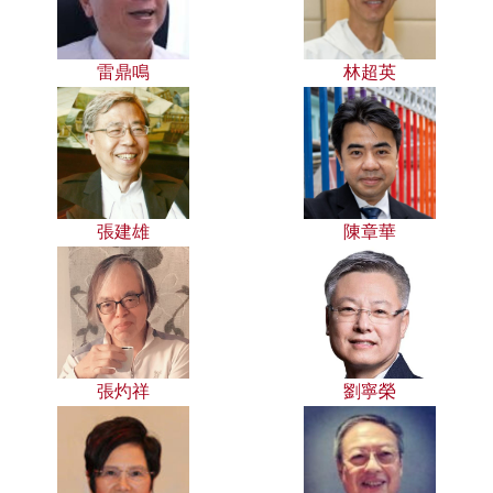
雷鼎鳴
林超英
張建雄
陳章華
張灼祥
劉寧榮