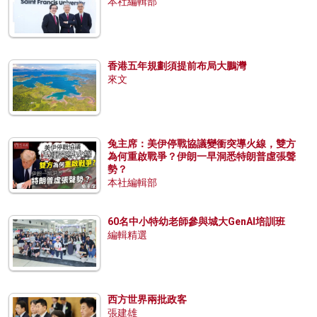
本社編輯部
香港五年規劃須提前布局大鵬灣
來文
兔主席：美伊停戰協議變衝突導火線，雙方
為何重啟戰爭？伊朗一早洞悉特朗普虛張聲
勢？
本社編輯部
60名中小特幼老師參與城大GenAI培訓班
編輯精選
西方世界兩批政客
張建雄