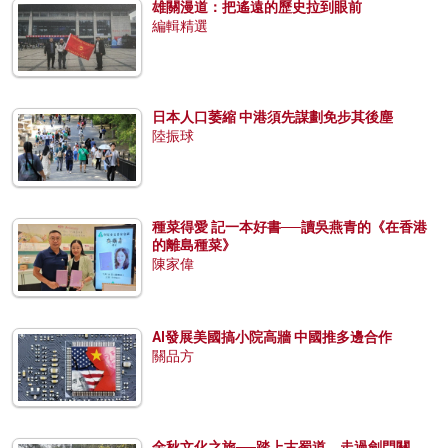
雄關漫道：把遙遠的歷史拉到眼前
編輯精選
日本人口萎縮 中港須先謀劃免步其後塵
陸振球
種菜得愛 記一本好書──讀吳燕青的《在香港
的離島種菜》
陳家偉
AI發展美國搞小院高牆 中國推多邊合作
關品方
金秋文化之旅──踏上古蜀道，走過劍門關