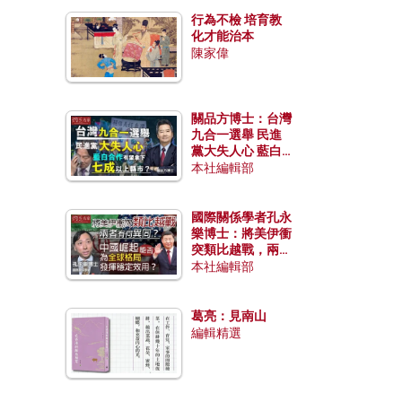
行為不檢 培育教
化才能治本
陳家偉
關品方博士：台灣
九合一選舉 民進
黨大失人心 藍白
合作有望拿下七成
本社編輯部
以上縣市？
國際關係學者孔永
樂博士：將美伊衝
突類比越戰，兩者
有何異同？中國崛
本社編輯部
起能否為全球格局
發揮穩定效用？
葛亮：見南山
編輯精選