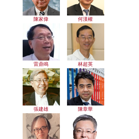
陳家偉
何漢權
雷鼎鳴
林超英
張建雄
陳章華