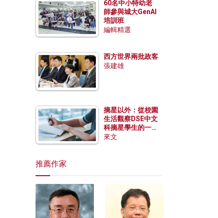
60名中小特幼老
師參與城大GenAI
培訓班
編輯精選
西方世界兩批政客
張建雄
摘星以外：從校園
生活觀察DSE中文
科摘星學生的一點
特質
來文
推薦作家