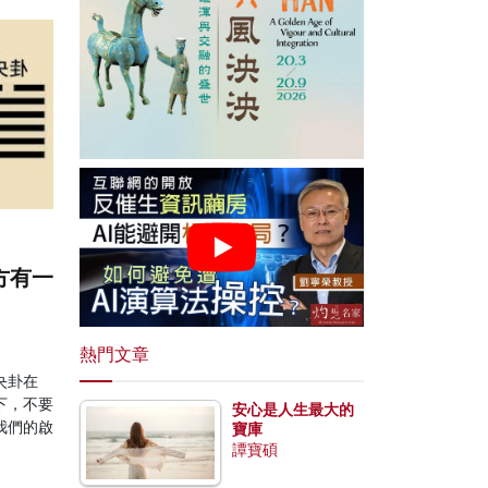
方有一
熱門文章
夬卦在
下，不要
安心是人生最大的
我們的啟
寶庫
譚寶碩