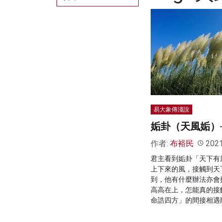
易大象傳淺說
姤卦（天風姤）
作者:
布裕民
202
君主看到姤卦「天下有
上下來的風，接觸到天
到，他有什麼辦法亦會
高高在上，怎能真的接
命誥四方」的間接相遇