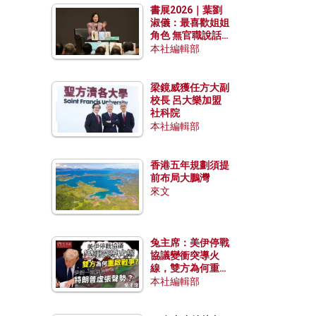
書展2026｜葉劉
淑儀：最喜歡姐姐
角色 無官職說話
包袱少
本社編輯部
梁鏡威獲任方大副
校長 呂大樂加盟
社科院
本社編輯部
香港五年規劃須提
前布局大鵬灣
來文
兔主席：美伊停戰
協議變衝突導火
線，雙方為何重啟
戰爭？伊朗一早洞
本社編輯部
悉特朗普虛張聲
勢？