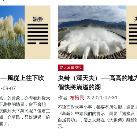
易大象傳淺說
──風從上往下吹
夬卦（澤天夬）──高高的地
個快將滿溢的湖
1-08-07
作者:
布裕民
2021-07-31
風」的卦象，亦即看到從天
下萬物的情景，會不會想
不論面對大事小事，都要有所決斷，這是
接觸到天下萬民呢？但君主
《彖辭》中給我們的提示，而要「施祿及
觸一介草民，只好通過「施
自居其功」，便是夬卦在《大象傳》辭給
罷了。
示。