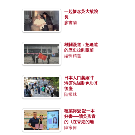
一起懷念吳大猷院
長
廖書蘭
雄關漫道：把遙遠
的歷史拉到眼前
編輯精選
日本人口萎縮 中
港須先謀劃免步其
後塵
陸振球
種菜得愛 記一本
好書──讀吳燕青
的《在香港的離島
種菜》
陳家偉