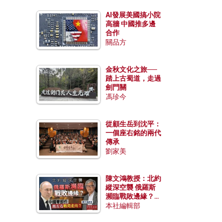
AI發展美國搞小院
高牆 中國推多邊
合作
關品方
金秋文化之旅──
踏上古蜀道，走過
劍門關
馮珍今
從顧生岳到沈平：
一個座右銘的兩代
傳承
劉家美
陳文鴻教授：北約
縱深空襲 俄羅斯
瀕臨戰敗邊緣？中
國零部件能左右戰
本社編輯部
局走向？