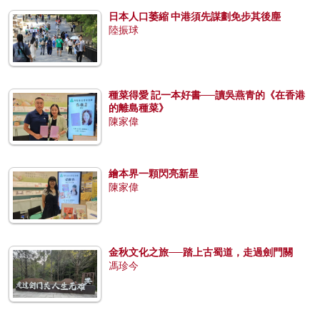
日本人口萎縮 中港須先謀劃免步其後塵
陸振球
種菜得愛 記一本好書──讀吳燕青的《在香港
的離島種菜》
陳家偉
繪本界一顆閃亮新星
陳家偉
金秋文化之旅──踏上古蜀道，走過劍門關
馮珍今