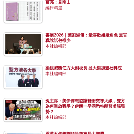
葛亮：見南山
編輯精選
書展2026｜葉劉淑儀：最喜歡姐姐角色 無官
職說話包袱少
本社編輯部
梁鏡威獲任方大副校長 呂大樂加盟社科院
本社編輯部
兔主席：美伊停戰協議變衝突導火線，雙方
為何重啟戰爭？伊朗一早洞悉特朗普虛張聲
勢？
本社編輯部
香港五年規劃須提前布局大鵬灣