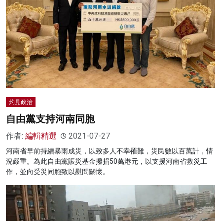
名家榜
灼見活動
關於我們
灼見政治
自由黨支持河南同胞
作者:
編輯精選
2021-07-27
河南省早前持續暴雨成災，以致多人不幸罹難，災民數以百萬計，情
況嚴重。為此自由黨賑災基金撥捐50萬港元，以支援河南省救災工
作，並向受災同胞致以慰問關懷。