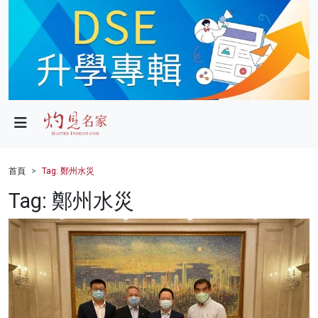
政局
教育
文化
財經
首頁
Tag: 鄭州水災
生活
Tag: 鄭州水災
健康
商業
科技
影片