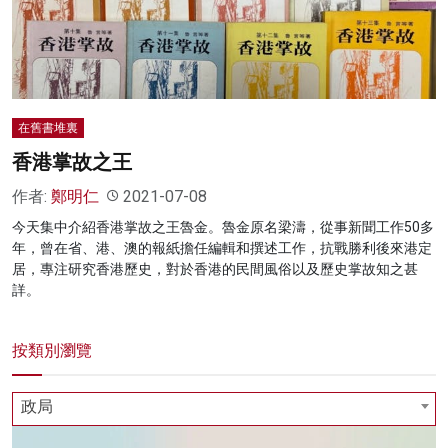
名家榜
灼見活動
關於我們
在舊書堆裏
香港掌故之王
作者:
鄭明仁
2021-07-08
今天集中介紹香港掌故之王魯金。魯金原名梁濤，從事新聞工作50多
年，曾在省、港、澳的報紙擔任編輯和撰述工作，抗戰勝利後來港定
居，專注研究香港歷史，對於香港的民間風俗以及歷史掌故知之甚
詳。
按類別瀏覽
政局