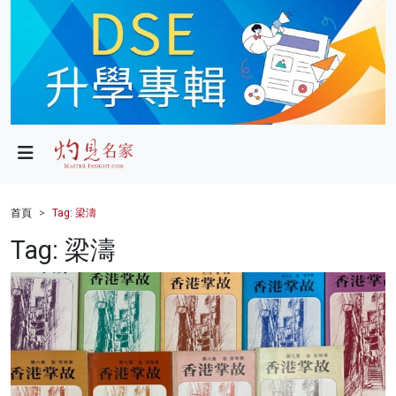
政局
教育
文化
財經
首頁
Tag: 梁濤
生活
Tag: 梁濤
健康
商業
科技
影片