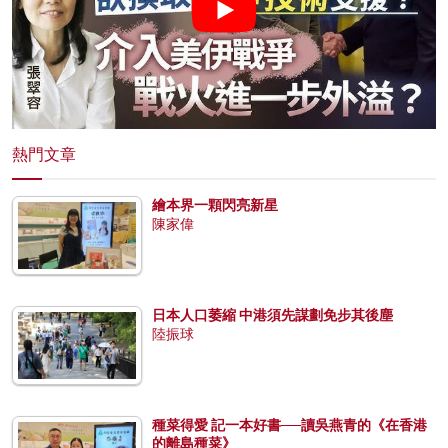
熱門文章
繪本界一顆閃亮新星
陳家偉
日本人口萎縮 中港須先謀劃免步其後塵
陸振球
種菜得愛 記一本好書──讀吳燕青的《在香港
的離島種菜》