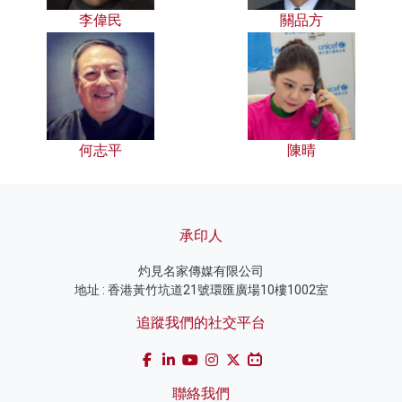
李偉民
關品方
何志平
陳晴
承印人
灼見名家傳媒有限公司
地址 : 香港黃竹坑道21號環匯廣場10樓1002室
追蹤我們的社交平台
聯絡我們