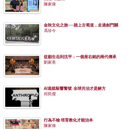
陳家偉
金秋文化之旅──踏上古蜀道，走過劍門關
馮珍今
從顧生岳到沈平：一個座右銘的兩代傳承
劉家美
AI逃獄敲響警號 全球共治才是解方
何民傑
行為不檢 培育教化才能治本
陳家偉