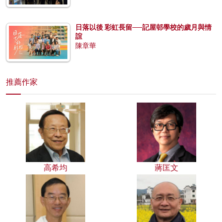
日落以後 彩虹長留──記屋邨學校的歲月與情
誼
陳章華
推薦作家
高希均
蔣匡文