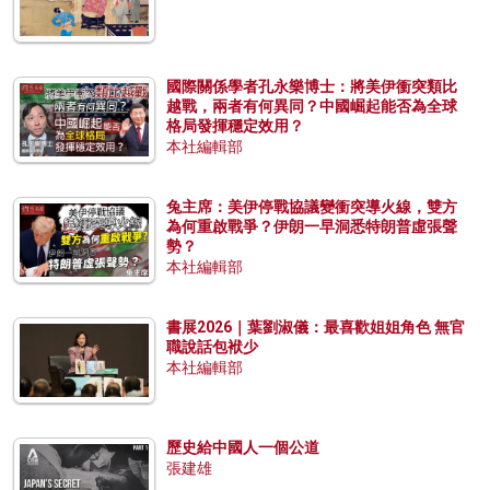
國際關係學者孔永樂博士：將美伊衝突類比
越戰，兩者有何異同？中國崛起能否為全球
格局發揮穩定效用？
本社編輯部
兔主席：美伊停戰協議變衝突導火線，雙方
為何重啟戰爭？伊朗一早洞悉特朗普虛張聲
勢？
本社編輯部
書展2026｜葉劉淑儀：最喜歡姐姐角色 無官
職說話包袱少
本社編輯部
歷史給中國人一個公道
張建雄