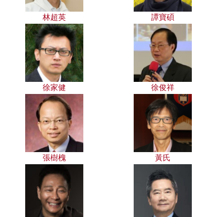
林超英
譚寶碩
徐家健
徐俊祥
張樹槐
黃氏