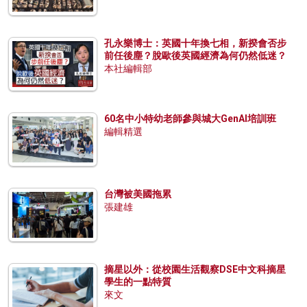
孔永樂博士：英國十年換七相，新揆會否步
前任後塵？脫歐後英國經濟為何仍然低迷？
本社編輯部
60名中小特幼老師參與城大GenAI培訓班
編輯精選
台灣被美國拖累
張建雄
摘星以外：從校園生活觀察DSE中文科摘星
學生的一點特質
來文