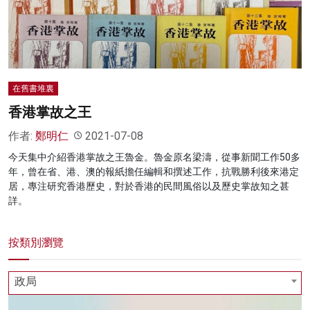
名家榜
灼見活動
關於我們
在舊書堆裏
香港掌故之王
作者:
鄭明仁
2021-07-08
今天集中介紹香港掌故之王魯金。魯金原名梁濤，從事新聞工作50多
年，曾在省、港、澳的報紙擔任編輯和撰述工作，抗戰勝利後來港定
居，專注研究香港歷史，對於香港的民間風俗以及歷史掌故知之甚
詳。
按類別瀏覽
政局