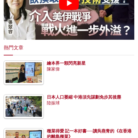
熱門文章
繪本界一顆閃亮新星
陳家偉
日本人口萎縮 中港須先謀劃免步其後塵
陸振球
種菜得愛 記一本好書──讀吳燕青的《在香港
的離島種菜》