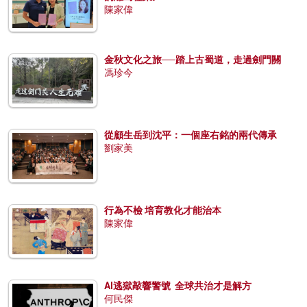
陳家偉
金秋文化之旅──踏上古蜀道，走過劍門關
馮珍今
從顧生岳到沈平：一個座右銘的兩代傳承
劉家美
行為不檢 培育教化才能治本
陳家偉
AI逃獄敲響警號 全球共治才是解方
何民傑