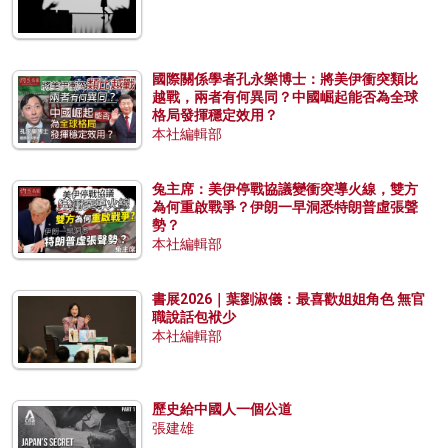
國際關係學者孔永樂博士：將美伊衝突類比
越戰，兩者有何異同？中國崛起能否為全球
格局發揮穩定效用？
本社編輯部
兔主席：美伊停戰協議變衝突導火線，雙方
為何重啟戰爭？伊朗一早洞悉特朗普虛張聲
勢？
本社編輯部
書展2026｜葉劉淑儀：最喜歡姐姐角色 無官
職說話包袱少
本社編輯部
歷史給中國人一個公道
張建雄