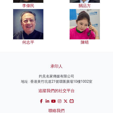
李偉民
關品方
何志平
陳晴
承印人
灼見名家傳媒有限公司
地址 : 香港黃竹坑道21號環匯廣場10樓1002室
追蹤我們的社交平台
聯絡我們