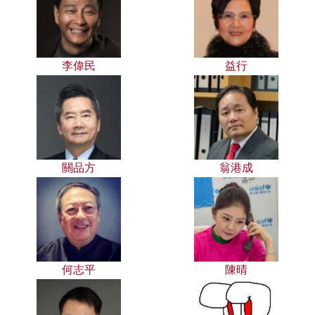
李偉民
益行
關品方
翁港成
何志平
陳晴