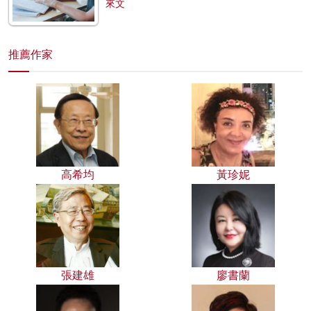
來文
推薦作家
高希均
黃珍妮
張建雄
廖書蘭