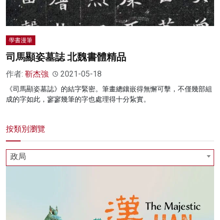
學書漫筆
司馬顯姿墓誌 北魏書體精品
作者:
靳杰強
2021-05-18
《司馬顯姿墓誌》的結字緊密。筆畫總鑲嵌得無懈可擊，不僅幾部組
成的字如此，寥寥幾筆的字也處理得十分紥實。
按類別瀏覽
政局