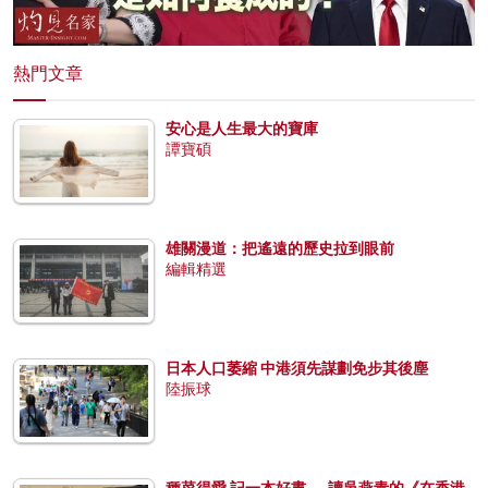
熱門文章
安心是人生最大的寶庫
譚寶碩
雄關漫道：把遙遠的歷史拉到眼前
編輯精選
日本人口萎縮 中港須先謀劃免步其後塵
陸振球
種菜得愛 記一本好書──讀吳燕青的《在香港