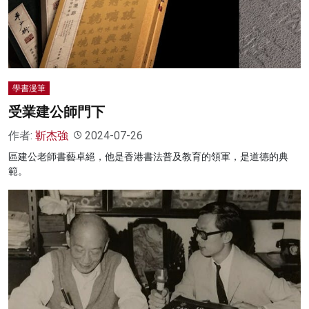
名家榜
灼見活動
關於我們
學書漫筆
受業建公師門下
作者:
靳杰強
2024-07-26
區建公老師書藝卓絕，他是香港書法普及教育的領軍，是道德的典
範。