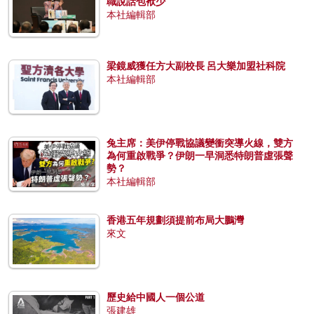
職說話包袱少
本社編輯部
梁鏡威獲任方大副校長 呂大樂加盟社科院
本社編輯部
兔主席：美伊停戰協議變衝突導火線，雙方
為何重啟戰爭？伊朗一早洞悉特朗普虛張聲
勢？
本社編輯部
香港五年規劃須提前布局大鵬灣
來文
歷史給中國人一個公道
張建雄