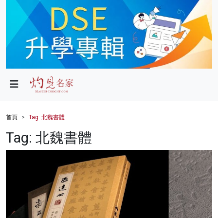
政局
教育
文化
財經
首頁
Tag: 北魏書體
生活
Tag: 北魏書體
健康
商業
科技
影片