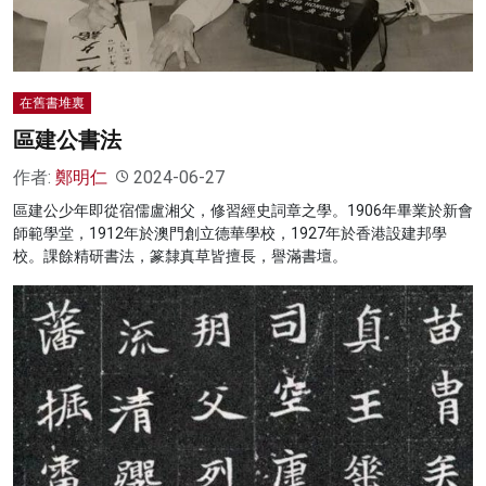
在舊書堆裏
區建公書法
作者:
鄭明仁
2024-06-27
區建公少年即從宿儒盧湘父，修習經史詞章之學。1906年畢業於新會
師範學堂，1912年於澳門創立德華學校，1927年於香港設建邦學
校。課餘精研書法，篆隸真草皆擅長，譽滿書壇。