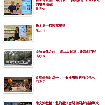
的離島種菜》
陳家偉
繪本界一顆閃亮新星
陳家偉
金秋文化之旅──踏上古蜀道，走過劍門關
馮珍今
從顧生岳到沈平：一個座右銘的兩代傳承
劉家美
陳文鴻教授：北約縱深空襲 俄羅斯瀕臨戰敗