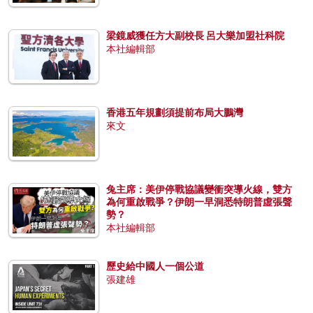
梁鏡威獲任方大副校長 呂大樂加盟社科院
本社編輯部
香港五年規劃須提前布局大鵬灣
來文
兔主席：美伊停戰協議變衝突導火線，雙方
為何重啟戰爭？伊朗一早洞悉特朗普虛張聲
勢？
本社編輯部
歷史給中國人一個公道
張建雄