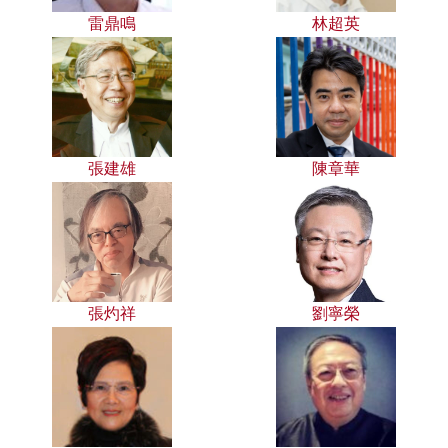
雷鼎鳴
林超英
張建雄
陳章華
張灼祥
劉寧榮