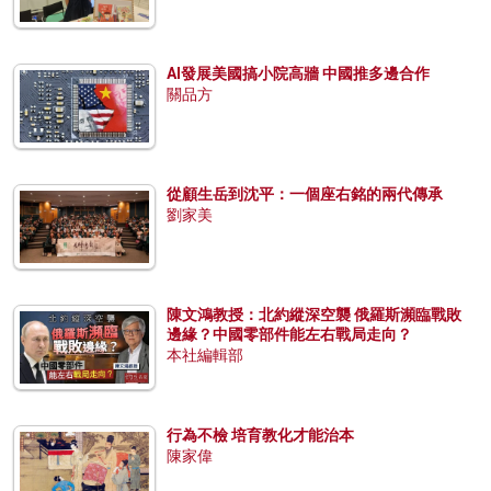
AI發展美國搞小院高牆 中國推多邊合作
關品方
從顧生岳到沈平：一個座右銘的兩代傳承
劉家美
陳文鴻教授：北約縱深空襲 俄羅斯瀕臨戰敗
邊緣？中國零部件能左右戰局走向？
本社編輯部
行為不檢 培育教化才能治本
陳家偉