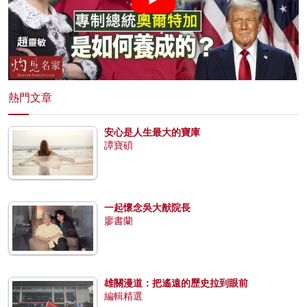
熱門文章
安心是人生最大的寶庫
譚寶碩
一起懷念吳大猷院長
廖書蘭
雄關漫道：把遙遠的歷史拉到眼前
編輯精選