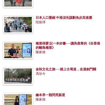
日本人口萎縮 中港須先謀劃免步其後塵
陸振球
種菜得愛 記一本好書──讀吳燕青的《在香港
的離島種菜》
陳家偉
金秋文化之旅──踏上古蜀道，走過劍門關
馮珍今
繪本界一顆閃亮新星
陳家偉