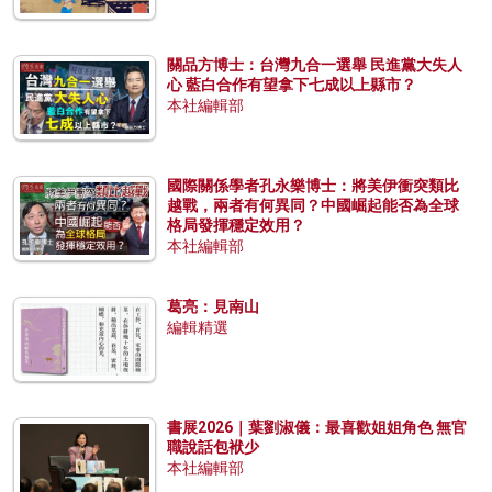
關品方博士：台灣九合一選舉 民進黨大失人
心 藍白合作有望拿下七成以上縣市？
本社編輯部
國際關係學者孔永樂博士：將美伊衝突類比
越戰，兩者有何異同？中國崛起能否為全球
格局發揮穩定效用？
本社編輯部
葛亮：見南山
編輯精選
書展2026｜葉劉淑儀：最喜歡姐姐角色 無官
職說話包袱少
本社編輯部