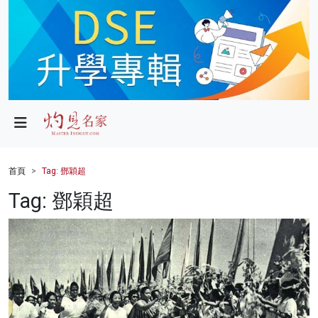
政局
教育
文化
財經
首頁
Tag: 鄧穎超
生活
Tag: 鄧穎超
健康
商業
科技
影片