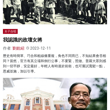
名家榜
灼見活動
關於我們
夫子自唱
我認識的政壇女將
作者:
劉銳紹
2023-12-11
歷史有時簡單、巧合和粗線條重複，角色不同而已，不知結果會否相
同？當然，官方有其立場和例行公事，不要緊，照做。普羅大眾則感
到一切平靜，安定最好，年輕人有時過於前衛，也可嘗試寬鬆一點，
恩威並施，加以引導。