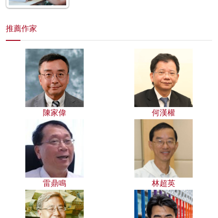
推薦作家
陳家偉
何漢權
雷鼎鳴
林超英