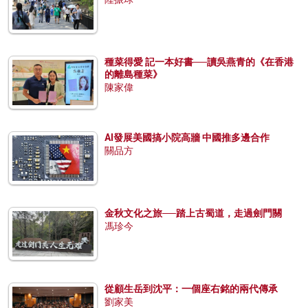
種菜得愛 記一本好書──讀吳燕青的《在香港
的離島種菜》
陳家偉
AI發展美國搞小院高牆 中國推多邊合作
關品方
金秋文化之旅──踏上古蜀道，走過劍門關
馮珍今
從顧生岳到沈平：一個座右銘的兩代傳承
劉家美