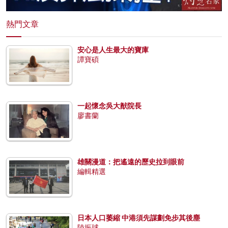
熱門文章
安心是人生最大的寶庫
譚寶碩
一起懷念吳大猷院長
廖書蘭
雄關漫道：把遙遠的歷史拉到眼前
編輯精選
日本人口萎縮 中港須先謀劃免步其後塵
陸振球