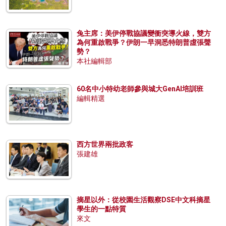
兔主席：美伊停戰協議變衝突導火線，雙方
為何重啟戰爭？伊朗一早洞悉特朗普虛張聲
勢？
本社編輯部
60名中小特幼老師參與城大GenAI培訓班
編輯精選
西方世界兩批政客
張建雄
摘星以外：從校園生活觀察DSE中文科摘星
學生的一點特質
來文