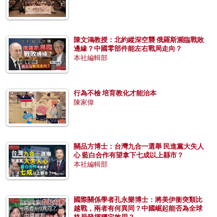
陳文鴻教授：北約縱深空襲 俄羅斯瀕臨戰敗
邊緣？中國零部件能左右戰局走向？
本社編輯部
行為不檢 培育教化才能治本
陳家偉
關品方博士：台灣九合一選舉 民進黨大失人
心 藍白合作有望拿下七成以上縣市？
本社編輯部
國際關係學者孔永樂博士：將美伊衝突類比
越戰，兩者有何異同？中國崛起能否為全球
格局發揮穩定效用？