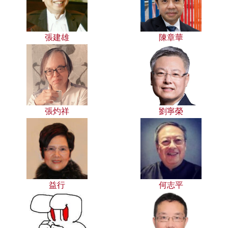
張建雄
陳章華
張灼祥
劉寧榮
益行
何志平