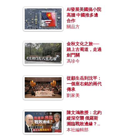
AI發展美國搞小院
高牆 中國推多邊
合作
關品方
金秋文化之旅──
踏上古蜀道，走過
劍門關
馮珍今
從顧生岳到沈平：
一個座右銘的兩代
傳承
劉家美
陳文鴻教授：北約
縱深空襲 俄羅斯
瀕臨戰敗邊緣？中
國零部件能左右戰
本社編輯部
局走向？