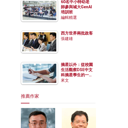
60名中小特幼老
師參與城大GenAI
培訓班
編輯精選
西方世界兩批政客
張建雄
摘星以外：從校園
生活觀察DSE中文
科摘星學生的一點
特質
來文
推薦作家