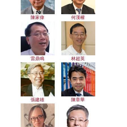
陳家偉
何漢權
雷鼎鳴
林超英
張建雄
陳章華