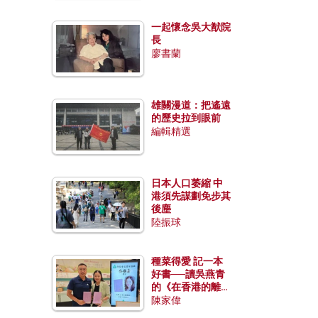
一起懷念吳大猷院
長
廖書蘭
雄關漫道：把遙遠
的歷史拉到眼前
編輯精選
日本人口萎縮 中
港須先謀劃免步其
後塵
陸振球
種菜得愛 記一本
好書──讀吳燕青
的《在香港的離島
種菜》
陳家偉