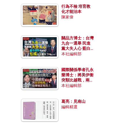
行為不檢 培育教
化才能治本
陳家偉
關品方博士：台灣
九合一選舉 民進
黨大失人心 藍白
合作有望拿下七成
本社編輯部
以上縣市？
國際關係學者孔永
樂博士：將美伊衝
突類比越戰，兩者
有何異同？中國崛
本社編輯部
起能否為全球格局
發揮穩定效用？
葛亮：見南山
編輯精選