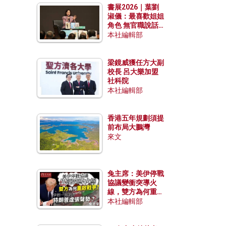
書展2026｜葉劉
淑儀：最喜歡姐姐
角色 無官職說話
包袱少
本社編輯部
梁鏡威獲任方大副
校長 呂大樂加盟
社科院
本社編輯部
香港五年規劃須提
前布局大鵬灣
來文
兔主席：美伊停戰
協議變衝突導火
線，雙方為何重啟
戰爭？伊朗一早洞
本社編輯部
悉特朗普虛張聲
勢？