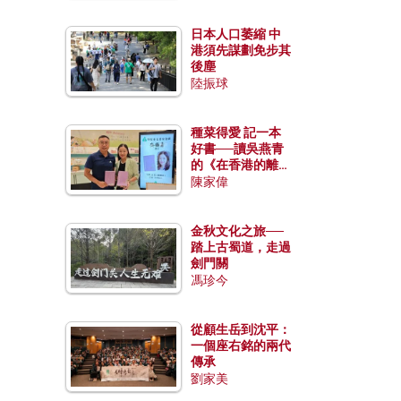
日本人口萎縮 中
港須先謀劃免步其
後塵
陸振球
種菜得愛 記一本
好書──讀吳燕青
的《在香港的離島
種菜》
陳家偉
金秋文化之旅──
踏上古蜀道，走過
劍門關
馮珍今
從顧生岳到沈平：
一個座右銘的兩代
傳承
劉家美