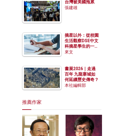
台灣被美國拖累
張建雄
摘星以外：從校園
生活觀察DSE中文
科摘星學生的一點
特質
來文
書展2026｜走過
百年 九龍寨城如
何延續歷史傳奇？
本社編輯部
推薦作家