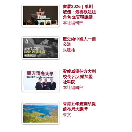
勢？
書展2026｜葉劉
淑儀：最喜歡姐姐
角色 無官職說話
包袱少
本社編輯部
歷史給中國人一個
公道
張建雄
梁鏡威獲任方大副
校長 呂大樂加盟
社科院
本社編輯部
香港五年規劃須提
前布局大鵬灣
來文