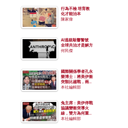
行為不檢 培育教
化才能治本
陳家偉
AI逃獄敲響警號
全球共治才是解方
何民傑
國際關係學者孔永
樂博士：將美伊衝
突類比越戰，兩者
有何異同？中國崛
本社編輯部
起能否為全球格局
發揮穩定效用？
兔主席：美伊停戰
協議變衝突導火
線，雙方為何重啟
戰爭？伊朗一早洞
本社編輯部
悉特朗普虛張聲