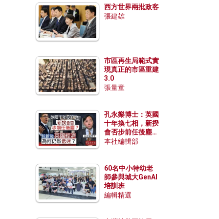
西方世界兩批政客
張建雄
市區再生局範式實
現真正的市區重建
3.0
張量童
孔永樂博士：英國
十年換七相，新揆
會否步前任後塵？
脫歐後英國經濟為
本社編輯部
何仍然低迷？
60名中小特幼老
師參與城大GenAI
培訓班
編輯精選