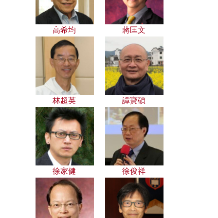
高希均
蔣匡文
林超英
譚寶碩
徐家健
徐俊祥