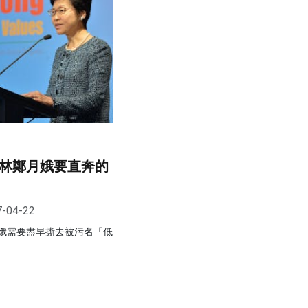
，林鄭月娥要直奔的
7-04-22
娥需要盡早撕去被污名「低