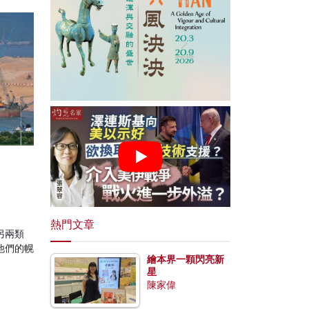
熱門文章
另兩類
他們的幌
繪本界一顆閃亮新
星
陳家偉