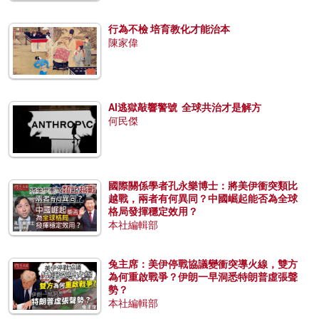
行為不檢 培育教化才能治本
陳家偉
AI逃獄敲響警號 全球共治才是解方
何民傑
國際關係學者孔永樂博士：將美伊衝突類比
越戰，兩者有何異同？中國崛起能否為全球
格局發揮穩定效用？
本社編輯部
兔主席：美伊停戰協議變衝突導火線，雙方
為何重啟戰爭？伊朗一早洞悉特朗普虛張聲
勢？
本社編輯部