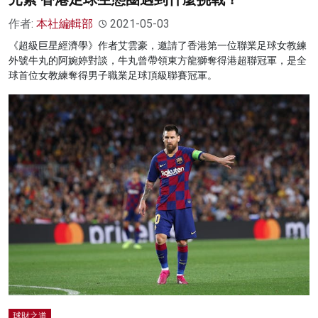
作者:
本社編輯部
2021-05-03
《超級巨星經濟學》作者艾雲豪，邀請了香港第一位聯業足球女教練
外號牛丸的阿婉婷對談，牛丸曾帶領東方龍獅奪得港超聯冠軍，是全
球首位女教練奪得男子職業足球頂級聯賽冠軍。
球財之道