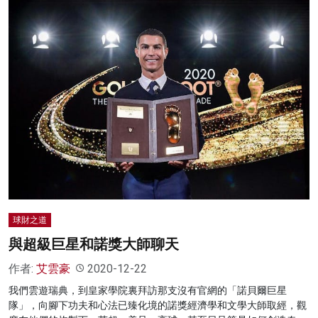
球財之道
與超級巨星和諾獎大師聊天
作者:
艾雲豪
2020-12-22
我們雲遊瑞典，到皇家學院裏拜訪那支沒有官網的「諾貝爾巨星
隊」，向腳下功夫和心法已臻化境的諾獎經濟學和文學大師取經，觀