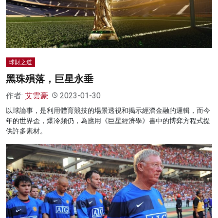
名家榜
灼見活動
關於我們
球財之道
黑珠殞落，巨星永垂
作者:
艾雲豪
2023-01-30
以球論事，是利用體育競技的場景透視和揭示經濟金融的邏輯，而今
年的世界盃，爆冷頻仍，為應用《巨星經濟學》書中的博弈方程式提
供許多素材。