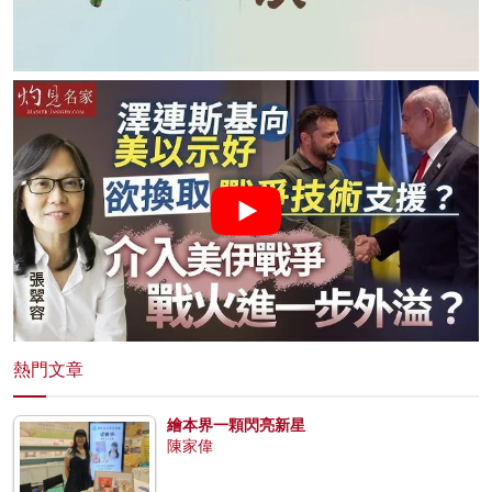
熱門文章
繪本界一顆閃亮新星
陳家偉