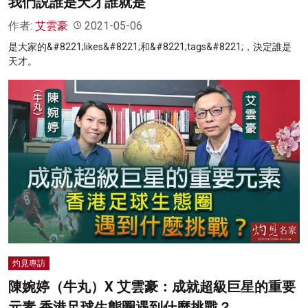
我們説誰是天才誰就是
作者:
艾雲豪
2021-05-06
是大家的&#8221;likes&#8221;和&#8221;tags&#8221;，決定誰是
天才。
灼見專訪
陳婉婷（牛丸）X 艾雲豪：成就超級巨星的重要
元素 香港足球生態圈遇到什麼挑戰？