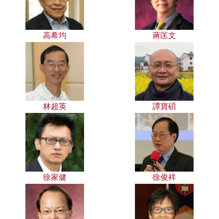
高希均
蔣匡文
林超英
譚寶碩
徐家健
徐俊祥