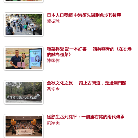
日本人口萎縮 中港須先謀劃免步其後塵
陸振球
種菜得愛 記一本好書──讀吳燕青的《在香港
的離島種菜》
陳家偉
金秋文化之旅──踏上古蜀道，走過劍門關
馮珍今
從顧生岳到沈平：一個座右銘的兩代傳承
劉家美