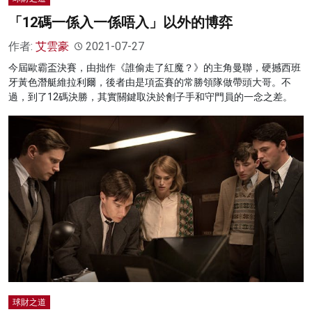
「12碼一係入一係唔入」以外的博弈
作者:
艾雲豪
2021-07-27
今屆歐霸盃決賽，由拙作《誰偷走了紅魔？》的主角曼聯，硬撼西班
牙黃色潛艇維拉利爾，後者由是項盃賽的常勝領隊做帶頭大哥。不
過，到了12碼決勝，其實關鍵取決於劊子手和守門員的一念之差。
球財之道