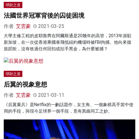
球財之道
法國世界冠軍背後的囚徒困境
作者:
艾雲豪
2021-03-25
大學主修工程的皮耶魯齊在阿爾斯通是20幾年的高管，2013年派駐
新加坡，在一次從香港乘國泰飛抵紐約機場時被FBI拘捕。他向來循
規蹈矩，沒有收過任何回扣或拈手黑金，為什麼被捕？
球財之道
后翼的視象意想
作者:
艾雲豪
2021-03-11
《后翼棄兵》是Netflix的一齣話題作，女主角、一個象棋高手當中使
用的手段，與現今足球界一個手段，竟有異曲同工之妙。