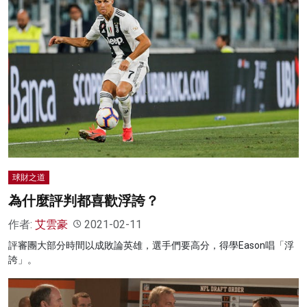
球財之道
為什麼評判都喜歡浮誇？
作者:
艾雲豪
2021-02-11
評審團大部分時間以成敗論英雄，選手們要高分，得學Eason唱「浮
誇」。