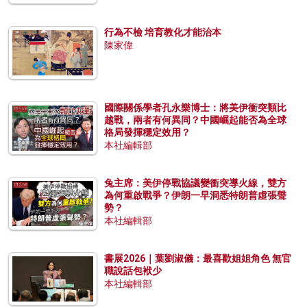
行為不檢 培育教化才能治本
陳家偉
國際關係學者孔永樂博士：將美伊衝突類比
越戰，兩者有何異同？中國崛起能否為全球
格局發揮穩定效用？
本社編輯部
兔主席：美伊停戰協議變衝突導火線，雙方
為何重啟戰爭？伊朗一早洞悉特朗普虛張聲
勢？
本社編輯部
書展2026｜葉劉淑儀：最喜歡姐姐角色 無官
職說話包袱少
本社編輯部