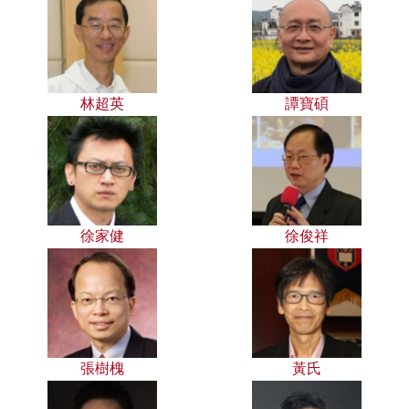
林超英
譚寶碩
徐家健
徐俊祥
張樹槐
黃氏