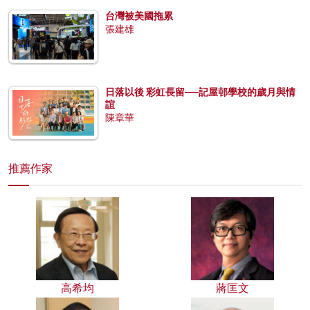
台灣被美國拖累
張建雄
日落以後 彩虹長留──記屋邨學校的歲月與情
誼
陳章華
推薦作家
高希均
蔣匡文