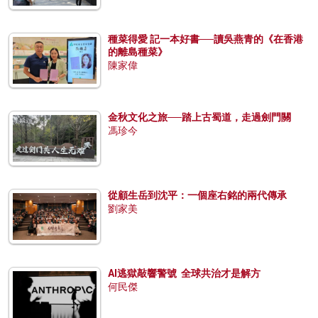
種菜得愛 記一本好書──讀吳燕青的《在香港
的離島種菜》
陳家偉
金秋文化之旅──踏上古蜀道，走過劍門關
馮珍今
從顧生岳到沈平：一個座右銘的兩代傳承
劉家美
AI逃獄敲響警號 全球共治才是解方
何民傑