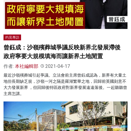
名家榜
灼見活動
關於我們
灼見專訪
曾鈺成：沙嶺殯葬城爭議反映新界北發展滯後
政府寧要大規模填海而讓新界土地閒置
作者:
本社編輯部
2021-04-17
最近沙嶺殯葬城引起爭議。立法會前主席曾鈺成認為，新界有大量土
地但長期缺乏規，沙嶺一河之隔是羅湖繁華之地，回歸前英國刻意不
大力發展新界 ，但回歸後特區政府對新界發展遠遠落後。一起聽聽曾
主席怎講。