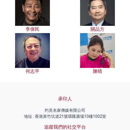
李偉民
關品方
何志平
陳晴
承印人
灼見名家傳媒有限公司
地址 : 香港黃竹坑道21號環匯廣場10樓1002室
追蹤我們的社交平台