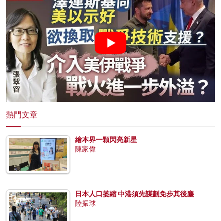
熱門文章
繪本界一顆閃亮新星
陳家偉
日本人口萎縮 中港須先謀劃免步其後塵
陸振球