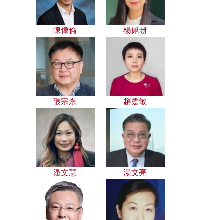
陳偉倫
楊佩珊
張宗永
趙靈敏
潘文慧
湯文亮