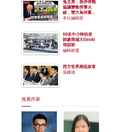
兔主席：美伊停戰
協議變衝突導火
線，雙方為何重啟
戰爭？伊朗一早洞
本社編輯部
悉特朗普虛張聲
勢？
60名中小特幼老
師參與城大GenAI
培訓班
編輯精選
西方世界兩批政客
張建雄
推薦作家