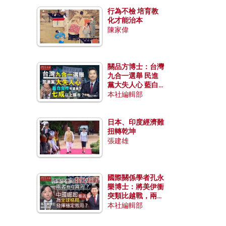
行為不檢 培育教
化才能治本
陳家偉
關品方博士：台灣
九合一選舉 民進
黨大失人心 藍白
合作有望拿下七成
本社編輯部
以上縣市？
日本、印度經濟難
扭轉乾坤
張建雄
國際關係學者孔永
樂博士：將美伊衝
突類比越戰，兩者
有何異同？中國崛
本社編輯部
起能否為全球格局
發揮穩定效用？