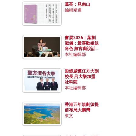
葛亮：見南山
編輯精選
書展2026｜葉劉
淑儀：最喜歡姐姐
角色 無官職說話
包袱少
本社編輯部
梁鏡威獲任方大副
校長 呂大樂加盟
社科院
本社編輯部
香港五年規劃須提
前布局大鵬灣
來文