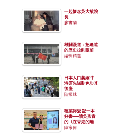
一起懷念吳大猷院
長
廖書蘭
雄關漫道：把遙遠
的歷史拉到眼前
編輯精選
日本人口萎縮 中
港須先謀劃免步其
後塵
陸振球
種菜得愛 記一本
好書──讀吳燕青
的《在香港的離島
種菜》
陳家偉