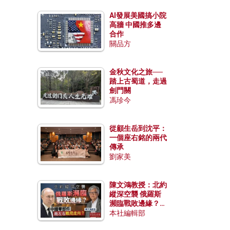
AI發展美國搞小院
高牆 中國推多邊
合作
關品方
金秋文化之旅──
踏上古蜀道，走過
劍門關
馮珍今
從顧生岳到沈平：
一個座右銘的兩代
傳承
劉家美
陳文鴻教授：北約
縱深空襲 俄羅斯
瀕臨戰敗邊緣？中
國零部件能左右戰
本社編輯部
局走向？