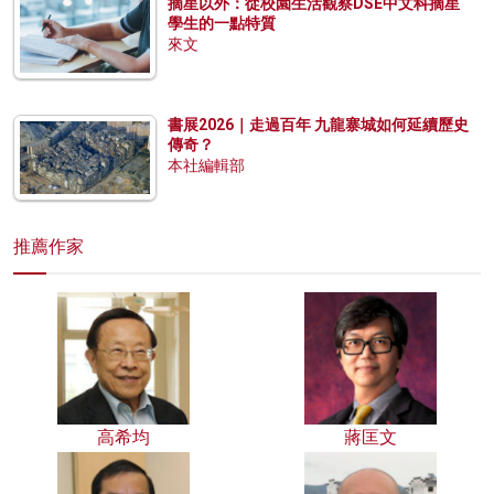
摘星以外：從校園生活觀察DSE中文科摘星
學生的一點特質
來文
書展2026｜走過百年 九龍寨城如何延續歷史
傳奇？
本社編輯部
推薦作家
高希均
蔣匡文