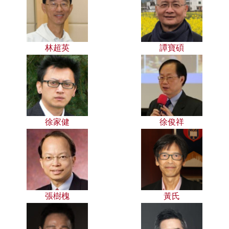
林超英
譚寶碩
徐家健
徐俊祥
張樹槐
黃氏