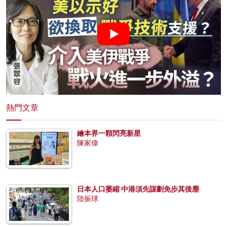
熱門文章
繪本界一顆閃亮新星
陳家偉
日本人口萎縮 中港須先謀劃免步其後塵
陸振球