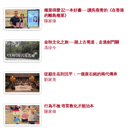
種菜得愛 記一本好書──讀吳燕青的《在香港
的離島種菜》
陳家偉
金秋文化之旅──踏上古蜀道，走過劍門關
馮珍今
從顧生岳到沈平：一個座右銘的兩代傳承
劉家美
行為不檢 培育教化才能治本
陳家偉