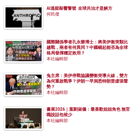
AI逃獄敲響警號 全球共治才是解方
何民傑
國際關係學者孔永樂博士：將美伊衝突類比
越戰，兩者有何異同？中國崛起能否為全球
格局發揮穩定效用？
本社編輯部
兔主席：美伊停戰協議變衝突導火線，雙方
為何重啟戰爭？伊朗一早洞悉特朗普虛張聲
勢？
本社編輯部
書展2026｜葉劉淑儀：最喜歡姐姐角色 無官
職說話包袱少
本社編輯部