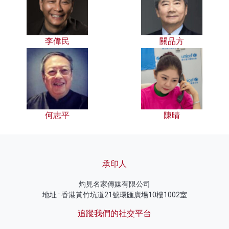
李偉民
關品方
何志平
陳晴
承印人
灼見名家傳媒有限公司
地址 : 香港黃竹坑道21號環匯廣場10樓1002室
追蹤我們的社交平台